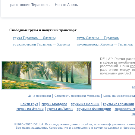
расстояние Тирасполь — Новые Анены
Свободные грузы и попутный транспорт
грузы Тирасполь — Яловены
грузы Яловены — Тирасполь
грузоперевозки Тирасполь — Яловены
грузоперевозки Яловены — Тирасполь
DELLA™
Расчет расс
в сфере автомобиль
расстояний. Наша
ка
расстояние между г
полезными для Вас!
г
|
|
Цена перевозки
Стоимость перевозки Молдова
Цены на международ
|
|
|
найти груз
грузы Молдова
грузы из Польши
грузы из Германии
|
|
|
грузы из Италии
грузы из Литвы
грузы из Финляндии
перевезти г
г
©1995–2026 DELLA. Все содержание данного сайта, включая оформление, стиль 
Все права защищены.
Копирование и размещение в других средствах информаци