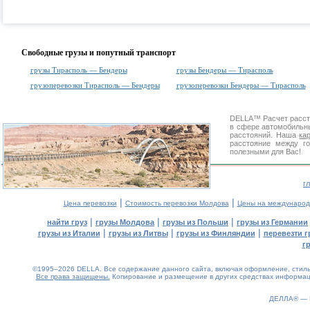
Свободные грузы и попутный транспорт
грузы Тирасполь — Бендеры
грузы Бендеры — Тирасполь
грузоперевозки Тирасполь — Бендеры
грузоперевозки Бендеры — Тирасполь
DELLA™
Расчет расс
в сфере автомобиль
расстояний. Наша
ка
расстояние между г
полезными для Вас!
г
|
|
Цена перевозки
Стоимость перевозки Молдова
Цены на международ
|
|
|
найти груз
грузы Молдова
грузы из Польши
грузы из Германии
|
|
|
грузы из Италии
грузы из Литвы
грузы из Финляндии
перевезти г
г
©1995–2026 DELLA. Все содержание данного сайта, включая оформление, стиль 
Все права защищены.
Копирование и размещение в других средствах информаци
ДЕЛЛА® —
0.09(aws2)