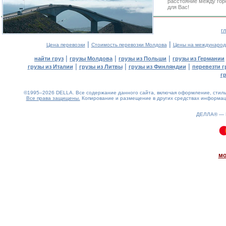
расстояние между гор
для Вас!
г
|
|
Цена перевозки
Стоимость перевозки Молдова
Цены на международ
|
|
|
найти груз
грузы Молдова
грузы из Польши
грузы из Германии
|
|
|
грузы из Италии
грузы из Литвы
грузы из Финляндии
перевезти г
г
©1995–2026 DELLA. Все содержание данного сайта, включая оформление, стиль 
Все права защищены.
Копирование и размещение в других средствах информаци
ДЕЛЛА® —
0.1(aws3)
070826-11:37:47
мо