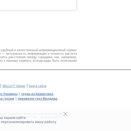
 удобный и качественный информационный сервис
е — актуальность информации и точность расчета
лять расстояния между городами, как, например,
ес к нашему сервису, всегда рады быть полезными
|
|
DELLA™ Classic
Карта сайта
|
из Украины
грузы из Казахстана
|
и грузов
перевезти груз Молдова
зок, являются объектами авторского права.
DELLA™ Грузоперевозки' - не допускается.
на нашем сайте.
 персонализировать вашу работу.