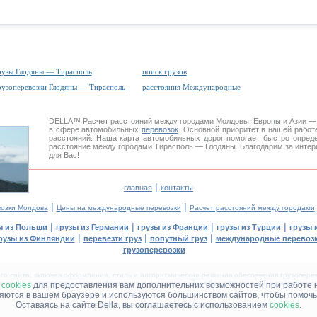
рузы Глодяны — Тирасполь
поиск грузов
рузоперевозки Глодяны — Тирасполь
расстояния Международные
DELLA™
Расчет расстояний
между городами Молдовы, Европы и Азии —
в сфере автомобильных
перевозок
. Основной приоритет в нашей работ
расстояний. Наша
карта автомобильных дорог
помогает быстро опреде
расстояние между городами Тирасполь — Глодяны. Благодарим за интер
для Вас!
|
главная
контакты
|
|
возки Молдова
Цены на международные перевозки
Расчет расстояний между городами
|
|
|
|
ы из Польши
грузы из Германии
грузы из Франции
грузы из Турции
грузы 
|
|
|
рузы из Финляндии
перевезти груз
попутный груз
международные перевозк
грузоперевозки
 сайта, включая оформление, стиль и алгоритмические решения обеспечения грузоперево
щение в других средствах информации и интернет-сайтах без официального разрешения '
м
cookies
для предоставления вам дополнительних возможностей при работе 
няются в вашем браузере и используются большинством сайтов, чтобы помочь
Оставаясь на сайте Della, вы соглашаетесь с использованием
cookies
.
ДЕЛЛА® —
ВАШИ
ГРУЗОПЕРЕВОЗКИ
™!