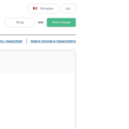
Молдова
рус
Вход
или
Регистрация
ть транспорт
поиск грузов и транспорта