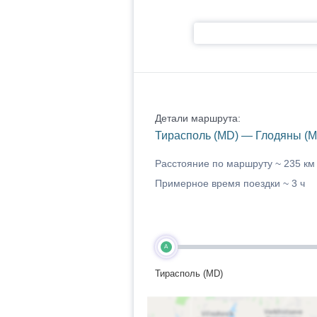
Детали маршрута:
Тирасполь (MD) — Глодяны (M
Расстояние по маршруту ~
235 км
Примерное время поездки ~
3 ч
A
Тирасполь (MD)