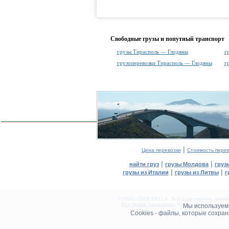
Свободные грузы и попутный транспорт
грузы Тирасполь — Глодяны
г
грузоперевозки Тирасполь — Глодяны
г
|
Цена перевозки
Стоимость пере
|
|
найти груз
грузы Молдова
груз
|
|
грузы из Италии
грузы из Литвы
г
©1995–2026 DELLA. Все содержание данного
Все права защищены.
Копирование и разме
Мы используе
0.09(aws4)
Cookies - файлы, которые сохра
070826-07:59:44