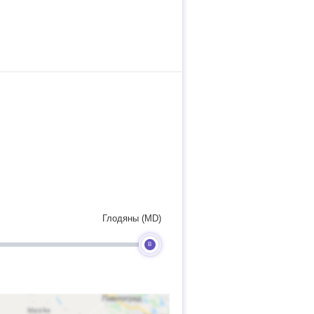
Глодяны (MD)
B