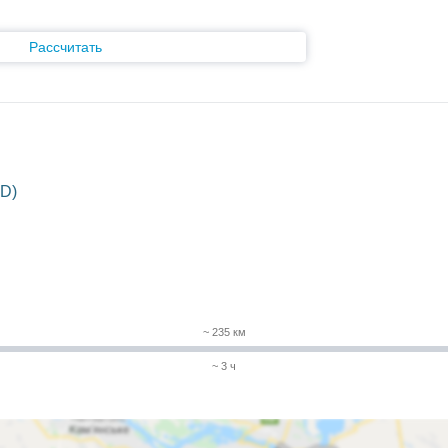
Рассчитать
D)
~ 235 км
~ 3 ч