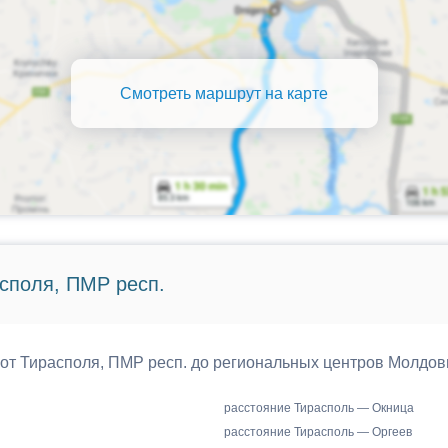
Смотреть маршрут на карте
споля, ПМР респ.
 от Тирасполя, ПМР респ. до региональных центров Молдов
расстояние Тирасполь — Окница
расстояние Тирасполь — Оргеев