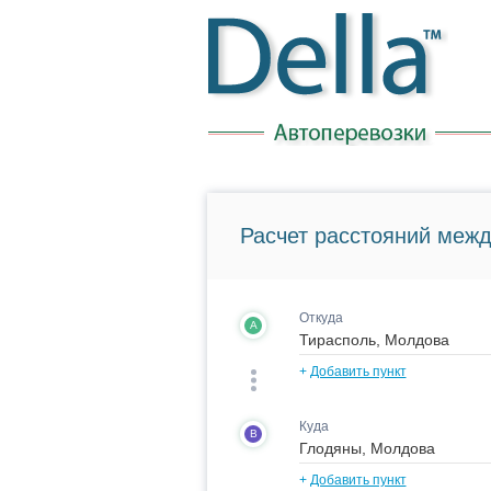
Расчет расстояний межд
Откуда
A
+
Добавить пункт
Куда
B
+
Добавить пункт