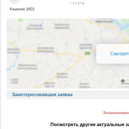
~ 7 ч 37 м
Кишинев (MD)
Смотрет
Заинтересовавшая заявка
Запрашиваем
Посмотреть другие актуальные з