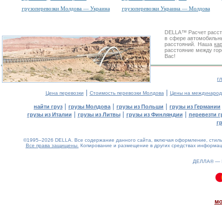
грузоперевозки Молдова — Украина
грузоперевозки Украина — Молдова
DELLA™
Расчет расс
в сфере автомобиль
расстояний. Наша
ка
расстояние между гор
Вас!
г
|
|
Цена перевозки
Стоимость перевозки Молдова
Цены на международ
|
|
|
найти груз
грузы Молдова
грузы из Польши
грузы из Германии
|
|
|
грузы из Италии
грузы из Литвы
грузы из Финляндии
перевезти г
г
©1995–2026 DELLA. Все содержание данного сайта, включая оформление, стиль 
Все права защищены.
Копирование и размещение в других средствах информаци
ДЕЛЛА® —
0.12(aws2)
060826-21:26:45
мо