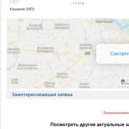
~ 7 ч 37 м
Кишинев (MD)
Смотрет
Заинтересовавшая заявка
Запрашиваем
Посмотреть другие актуальные з