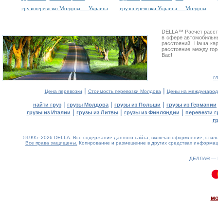
грузоперевозки Молдова — Украина
грузоперевозки Украина — Молдова
DELLA™
Расчет расс
в сфере автомобиль
расстояний. Наша
ка
расстояние между гор
Вас!
г
|
|
Цена перевозки
Стоимость перевозки Молдова
Цены на международ
|
|
|
найти груз
грузы Молдова
грузы из Польши
грузы из Германии
|
|
|
грузы из Италии
грузы из Литвы
грузы из Финляндии
перевезти г
г
©1995–2026 DELLA. Все содержание данного сайта, включая оформление, стиль 
Все права защищены.
Копирование и размещение в других средствах информаци
ДЕЛЛА® —
0.12(aws2)
080826-02:10:31
мо