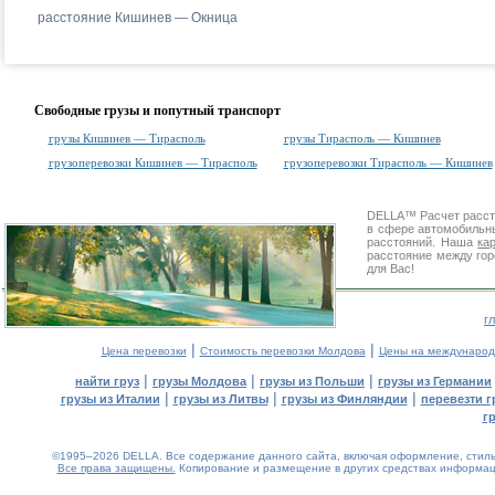
расстояние Кишинев — Окница
Свободные грузы и попутный транспорт
грузы Кишинев — Тирасполь
грузы Тирасполь — Кишинев
грузоперевозки Кишинев — Тирасполь
грузоперевозки Тирасполь — Кишинев
DELLA™
Расчет расс
в сфере автомобиль
расстояний. Наша
ка
расстояние между гор
для Вас!
г
|
|
Цена перевозки
Стоимость перевозки Молдова
Цены на международ
|
|
|
найти груз
грузы Молдова
грузы из Польши
грузы из Германии
|
|
|
грузы из Италии
грузы из Литвы
грузы из Финляндии
перевезти г
г
©1995–2026 DELLA. Все содержание данного сайта, включая оформление, стиль 
Все права защищены.
Копирование и размещение в других средствах информаци