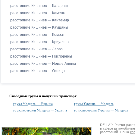
расстояние Кишинев — Калараш
расстояние Кишинев — Каменка
расстояние Кишинев — Кантемир
расстояние Кишинев — Каушаны
расстояние Кишинев — Комрат
расстояние Кишинев — Криуляны
расстояние Кишинев — Леово
расстояние Кишинев — Ниспорены
расстояние Кишинев — Новые Анены
расстояние Кишинев — Окница
Свободные грузы и попутный транспорт
грузы Молдова — Украина
грузы Украина — Молдова
грузоперевозки Молдова — Украина
грузоперевозки Украина — Молдова
DELLA™
Расчет расс
в сфере автомобиль
расстояний. Наша
ка