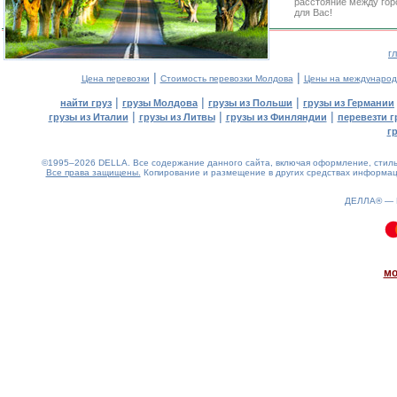
расстояние между гор
для Вас!
г
|
|
Цена перевозки
Стоимость перевозки Молдова
Цены на международ
|
|
|
найти груз
грузы Молдова
грузы из Польши
грузы из Германии
|
|
|
грузы из Италии
грузы из Литвы
грузы из Финляндии
перевезти г
г
©1995–2026 DELLA. Все содержание данного сайта, включая оформление, стиль 
Все права защищены.
Копирование и размещение в других средствах информаци
ДЕЛЛА® —
0.17(aws4)
090826-10:23:11
мо