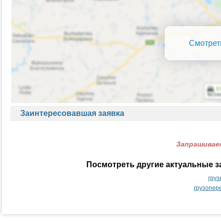
Смотрет
Заинтересовавшая заявка
Запрашиваем
Посмотреть другие актуальные з
груз
грузопер