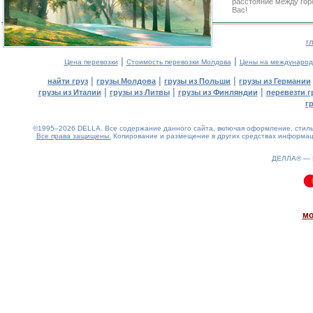
расстояние между гор
Вас!
г
|
|
Цена перевозки
Стоимость перевозки Молдова
Цены на международ
|
|
|
найти груз
грузы Молдова
грузы из Польши
грузы из Германии
|
|
|
грузы из Италии
грузы из Литвы
грузы из Финляндии
перевезти г
г
©1995–2026 DELLA. Все содержание данного сайта, включая оформление, стиль 
Все права защищены.
Копирование и размещение в других средствах информаци
ДЕЛЛА® —
0.11(aws2)
100826-11:11:11
мо