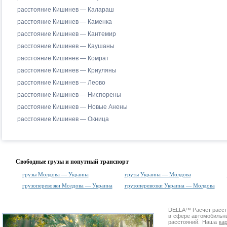
расстояние Кишинев — Калараш
расстояние Кишинев — Каменка
расстояние Кишинев — Кантемир
расстояние Кишинев — Каушаны
расстояние Кишинев — Комрат
расстояние Кишинев — Криуляны
расстояние Кишинев — Леово
расстояние Кишинев — Ниспорены
расстояние Кишинев — Новые Анены
расстояние Кишинев — Окница
Свободные грузы и попутный транспорт
грузы Молдова — Украина
грузы Украина — Молдова
грузоперевозки Молдова — Украина
грузоперевозки Украина — Молдова
DELLA™
Расчет расс
в сфере автомобиль
расстояний. Наша
ка