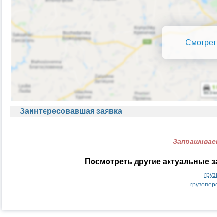
Смотрет
Заинтересовавшая заявка
Запрашиваем
Посмотреть другие актуальные з
груз
грузопер