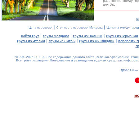
расстояние между гор
для Вас!
г
|
|
Цена перевозки
Стоимость перевозки Молдова
Цены на международ
|
|
|
найти груз
грузы Молдова
грузы из Польши
грузы из Германии
|
|
|
грузы из Италии
грузы из Литвы
грузы из Финляндии
перевезти г
г
©1995–2026 DELLA. Все содержание данного сайта, включая оформление, стиль 
Все права защищены.
Копирование и размещение в других средствах информаци
ДЕЛЛА® —
0.09(aws3)
080826-06:20:36
мо