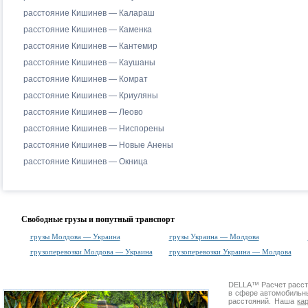
расстояние Кишинев — Калараш
расстояние Кишинев — Каменка
расстояние Кишинев — Кантемир
расстояние Кишинев — Каушаны
расстояние Кишинев — Комрат
расстояние Кишинев — Криуляны
расстояние Кишинев — Леово
расстояние Кишинев — Ниспорены
расстояние Кишинев — Новые Анены
расстояние Кишинев — Окница
Свободные грузы и попутный транспорт
грузы Молдова — Украина
грузы Украина — Молдова
грузоперевозки Молдова — Украина
грузоперевозки Украина — Молдова
DELLA™
Расчет расс
в сфере автомобиль
расстояний. Наша
ка