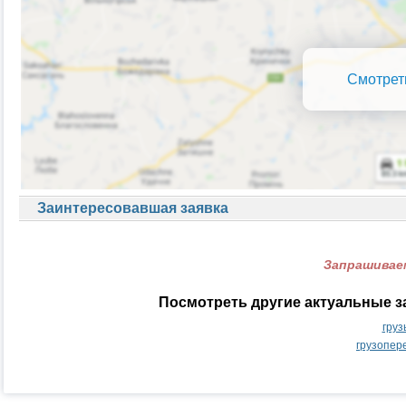
Смотрет
Заинтересовавшая заявка
Запрашиваем
Посмотреть другие актуальные з
груз
грузопер