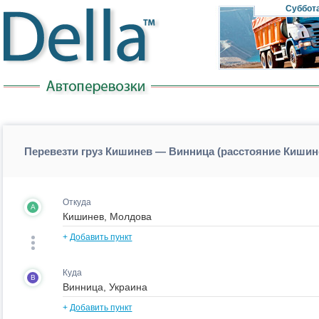
Суббот
Перевезти груз Кишинев — Винница (расстояние Киши
Откуда
A
+
Добавить пункт
Куда
B
+
Добавить пункт