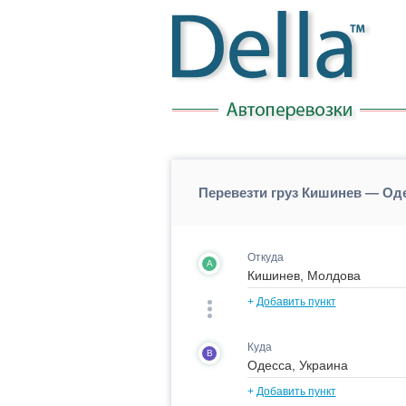
Перевезти груз Кишинев — Од
Откуда
A
+
Добавить пункт
Куда
B
+
Добавить пункт