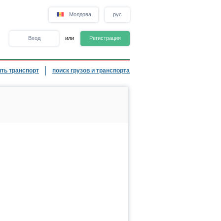
Молдова
рус
Вход
или
Регистрация
ть транспорт
поиск грузов и транспорта