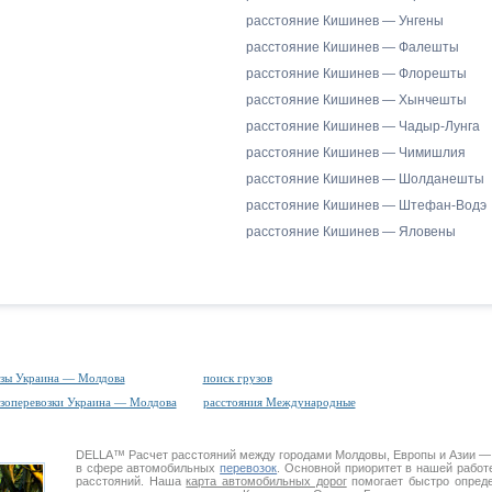
расстояние Кишинев — Унгены
расстояние Кишинев — Фалешты
расстояние Кишинев — Флорешты
расстояние Кишинев — Хынчешты
расстояние Кишинев — Чадыр-Лунга
расстояние Кишинев — Чимишлия
расстояние Кишинев — Шолданешты
расстояние Кишинев — Штефан-Водэ
расстояние Кишинев — Яловены
зы Украина — Молдова
поиск грузов
зоперевозки Украина — Молдова
расстояния Международные
DELLA™
Расчет расстояний
между городами Молдовы, Европы и Азии —
в сфере автомобильных
перевозок
. Основной приоритет в нашей работ
расстояний. Наша
карта автомобильных дорог
помогает быстро опреде