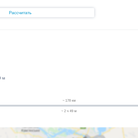
Рассчитать
9 м
~ 178 км
~ 2 ч 49 м