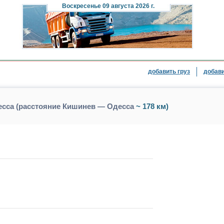
Воскресенье
09 августа 2026 г.
добавить груз
добави
есса (расстояние Кишинев — Одесса
~ 178 км)