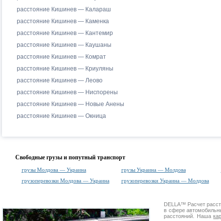
расстояние Кишинев — Калараш
расстояние Кишинев — Каменка
расстояние Кишинев — Кантемир
расстояние Кишинев — Каушаны
расстояние Кишинев — Комрат
расстояние Кишинев — Криуляны
расстояние Кишинев — Леово
расстояние Кишинев — Ниспорены
расстояние Кишинев — Новые Анены
расстояние Кишинев — Окница
Свободные грузы и попутный транспорт
грузы Молдова — Украина
грузы Украина — Молдова
грузоперевозки Молдова — Украина
грузоперевозки Украина — Молдова
DELLA™
Расчет расс
в сфере автомобиль
расстояний. Наша
ка