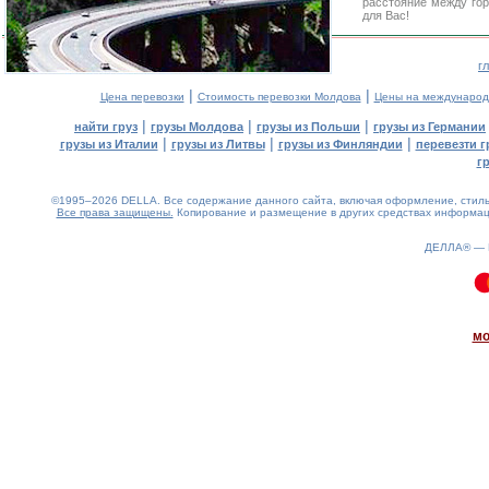
расстояние между го
для Вас!
г
|
|
Цена перевозки
Стоимость перевозки Молдова
Цены на международ
|
|
|
найти груз
грузы Молдова
грузы из Польши
грузы из Германии
|
|
|
грузы из Италии
грузы из Литвы
грузы из Финляндии
перевезти г
г
©1995–2026 DELLA. Все содержание данного сайта, включая оформление, стиль 
Все права защищены.
Копирование и размещение в других средствах информаци
ДЕЛЛА® —
0.08(aws3)
070826-08:24:04
мо