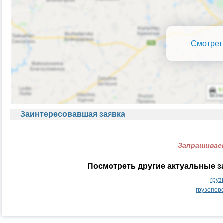
Смотрет
Заинтересовавшая заявка
Запрашиваем
Посмотреть другие актуальные з
груз
грузопер