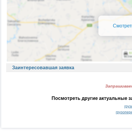
Смотрет
Заинтересовавшая заявка
Запрашиваем
Посмотреть другие актуальные з
груз
грузопер