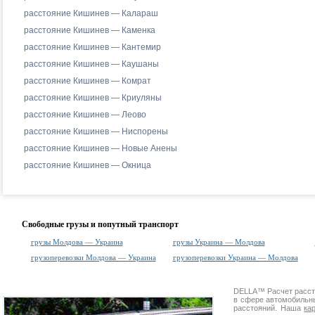
расстояние Кишинев — Калараш
расстояние Кишинев — Каменка
расстояние Кишинев — Кантемир
расстояние Кишинев — Каушаны
расстояние Кишинев — Комрат
расстояние Кишинев — Криуляны
расстояние Кишинев — Леово
расстояние Кишинев — Ниспорены
расстояние Кишинев — Новые Анены
расстояние Кишинев — Окница
Свободные грузы и попутный транспорт
грузы Молдова — Украина
грузы Украина — Молдова
грузоперевозки Молдова — Украина
грузоперевозки Украина — Молдова
DELLA™
Расчет расс
в сфере автомобиль
расстояний. Наша
ка