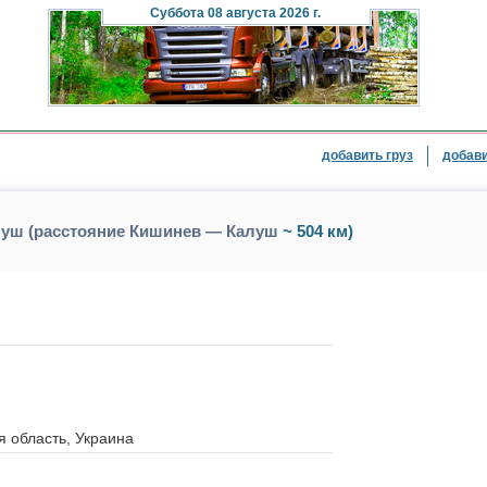
Суббота
08 августа 2026 г.
добавить груз
добави
луш (расстояние Кишинев — Калуш
~ 504 км)