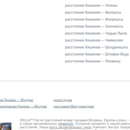
расстояние Кишинев — Унгены
расстояние Кишинев — Фалешты
расстояние Кишинев — Флорешты
расстояние Кишинев — Хынчешты
расстояние Кишинев — Чадыр-Лунга
расстояние Кишинев — Чимишлия
расстояние Кишинев — Шолданешты
расстояние Кишинев — Штефан-Водэ
расстояние Кишинев — Яловены
зы Украина — Молдова
поиск грузов
зоперевозки Украина — Молдова
расстояния Международные
DELLA™
Расчет расстояний
между городами Молдовы, Европы и Азии —
в сфере автомобильных
перевозок
. Основной приоритет в нашей работ
расстояний. Наша
карта автомобильных дорог
помогает быстро опреде