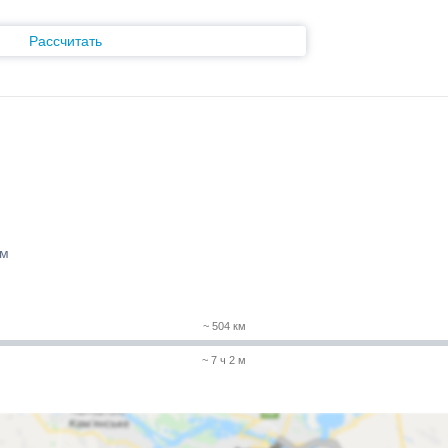
Рассчитать
 м
~ 504 км
~ 7 ч 2 м