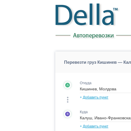
Перевезти груз Кишинев — Ка
Откуда
A
+
Добавить пункт
Куда
B
+
Добавить пункт