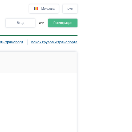
Молдова
рус
Вход
или
Регистрация
ть транспорт
поиск грузов и транспорта