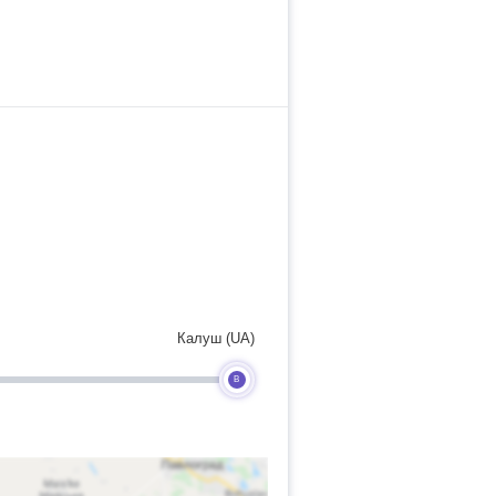
Калуш (UA)
B