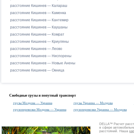
расстояние Кишинев — Калараш
расстояние Кишинев — Каменка
расстояние Кишинев — Кантемир
расстояние Кишинев — Каушаны
расстояние Кишинев — Комрат
расстояние Кишинев — Криуляны
расстояние Кишинев — Леово
расстояние Кишинев — Ниспорены
расстояние Кишинев — Новые Анены
расстояние Кишинев — Окница
Свободные грузы и попутный транспорт
грузы Молдова — Украина
грузы Украина — Молдова
грузоперевозки Молдова — Украина
грузоперевозки Украина — Молдова
DELLA™
Расчет расс
в сфере автомобиль
расстояний. Наша
ка