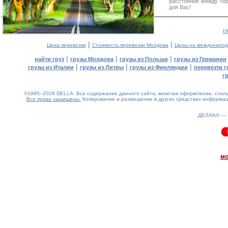
расстояние между го
для Вас!
г
|
|
Цена перевозки
Стоимость перевозки Молдова
Цены на международ
|
|
|
найти груз
грузы Молдова
грузы из Польши
грузы из Германии
|
|
|
грузы из Италии
грузы из Литвы
грузы из Финляндии
перевезти г
г
©1995–2026 DELLA. Все содержание данного сайта, включая оформление, стиль 
Все права защищены.
Копирование и размещение в других средствах информаци
ДЕЛЛА® —
0.09(aws2)
080826-14:05:59
мо