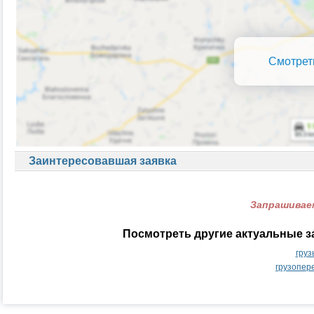
Смотрет
Заинтересовавшая заявка
Запрашиваем
Посмотреть другие актуальные з
груз
грузопер