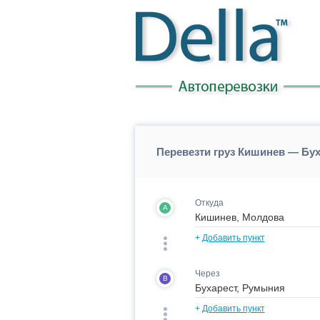
Перевезти груз Кишинев — Бу
Откуда
A
+
Добавить пункт
Через
B
+
Добавить пункт