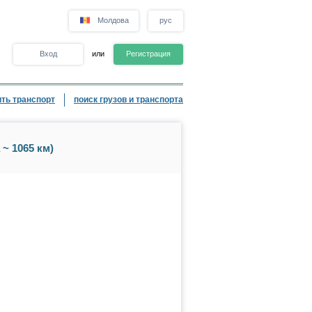
Молдова
рус
Вход
или
Регистрация
ть транспорт
поиск грузов и транспорта
~ 1065 км)