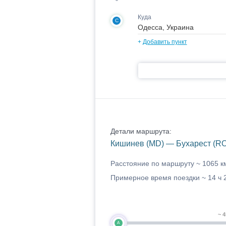
Куда
C
+
Добавить пункт
Детали маршрута:
Кишинев (MD) — Бухарест (RO
Расстояние по маршруту ~
1065 к
Примерное время поездки ~
14 ч 
~ 4
A