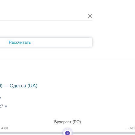
Рассчитать
) — Одесса (UA)
м
27 м
Бухарест (RO)
54 км
~ 611
B