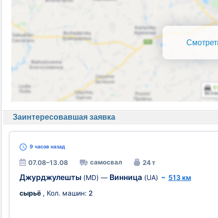
Смотрет
Заинтересовавшая заявка
9 часов
назад
самосвал
07.08–13.08
24 т
Джурджулешты
Винница
(MD)
—
(UA)
~
513 км
сырьё
, Кол. машин:
2