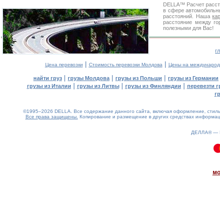
DELLA™
Расчет расс
в сфере автомобиль
расстояний. Наша
ка
расстояние между го
полезными для Вас!
г
|
|
Цена перевозки
Стоимость перевозки Молдова
Цены на международ
|
|
|
найти груз
грузы Молдова
грузы из Польши
грузы из Германии
|
|
|
грузы из Италии
грузы из Литвы
грузы из Финляндии
перевезти г
г
©1995–2026 DELLA. Все содержание данного сайта, включая оформление, стиль 
Все права защищены.
Копирование и размещение в других средствах информаци
ДЕЛЛА® —
0.15(aws3)
070826-00:12:08
мо