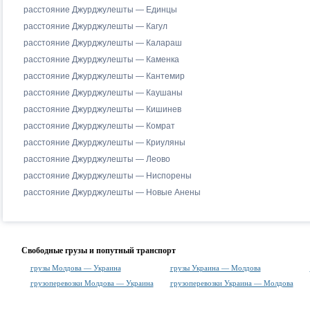
расстояние Джурджулешты — Единцы
расстояние Джурджулешты — Кагул
расстояние Джурджулешты — Калараш
расстояние Джурджулешты — Каменка
расстояние Джурджулешты — Кантемир
расстояние Джурджулешты — Каушаны
расстояние Джурджулешты — Кишинев
расстояние Джурджулешты — Комрат
расстояние Джурджулешты — Криуляны
расстояние Джурджулешты — Леово
расстояние Джурджулешты — Ниспорены
расстояние Джурджулешты — Новые Анены
Свободные грузы и попутный транспорт
грузы Молдова — Украина
грузы Украина — Молдова
грузоперевозки Молдова — Украина
грузоперевозки Украина — Молдова