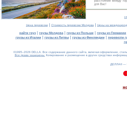
расстояние между го
для Вас!
г
|
|
Цена перевозки
Стоимость перевозки Молдова
Цены на международ
|
|
|
найти груз
грузы Молдова
грузы из Польши
грузы из Германии
|
|
|
грузы из Италии
грузы из Литвы
грузы из Финляндии
перевезти г
г
©1995–2026 DELLA. Все содержание данного сайта, включая оформление, стиль 
Все права защищены.
Копирование и размещение в других средствах информаци
ДЕЛЛА® —
0.06(aws4)
080826-18:50:26
мо