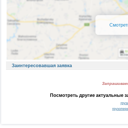
Смотрет
Заинтересовавшая заявка
Запрашиваем
Посмотреть другие актуальные з
груз
грузопер