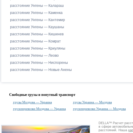
расстояние Унгены — Калараш
расстояние Унгены — Каменка
расстояние Унгены — Кантемир
расстояние Унгены — Каушаны
расстояние Унгены — Кишинев
расстояние Унгены — Комрат
расстояние Унгены — Криуляны
расстояние Унгены — Леово
расстояние Унгены — Ниспорены
расстояние Унгены — Новые Анены
Свободные грузы и попутный транспорт
грузы Молдова — Украина
грузы Украина — Молдова
грузоперевозки Молдова — Украина
грузоперевозки Украина — Молдова
DELLA™
Расчет расс
в сфере автомобиль
расстояний. Наша
ка