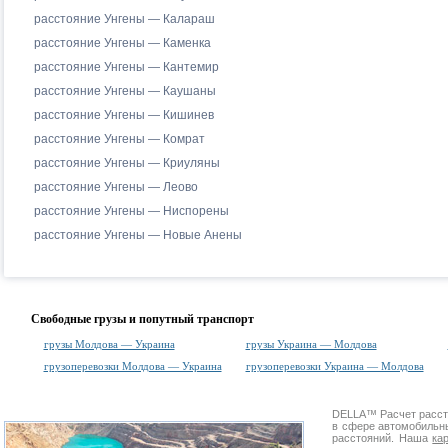
расстояние Унгены — Калараш
расстояние Унгены — Каменка
расстояние Унгены — Кантемир
расстояние Унгены — Каушаны
расстояние Унгены — Кишинев
расстояние Унгены — Комрат
расстояние Унгены — Криуляны
расстояние Унгены — Леово
расстояние Унгены — Ниспорены
расстояние Унгены — Новые Анены
Свободные грузы и попутный транспорт
грузы Молдова — Украина
грузы Украина — Молдова
грузоперевозки Молдова — Украина
грузоперевозки Украина — Молдова
DELLA™
Расчет расс
в сфере автомобиль
расстояний. Наша
ка