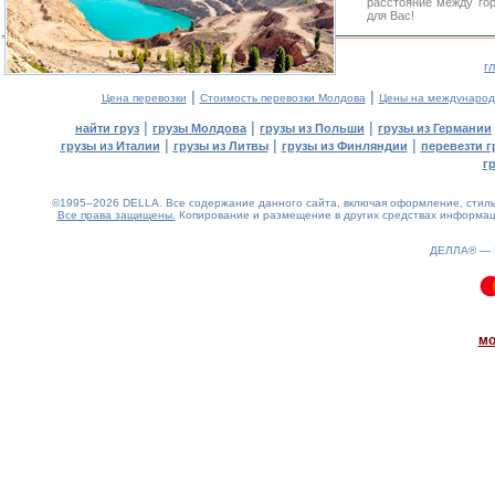
расстояние между го
для Вас!
г
|
|
Цена перевозки
Стоимость перевозки Молдова
Цены на международ
|
|
|
найти груз
грузы Молдова
грузы из Польши
грузы из Германии
|
|
|
грузы из Италии
грузы из Литвы
грузы из Финляндии
перевезти г
г
©1995–2026 DELLA. Все содержание данного сайта, включая оформление, стиль 
Все права защищены.
Копирование и размещение в других средствах информаци
ДЕЛЛА® —
0.09(aws2)
090826-01:45:44
мо