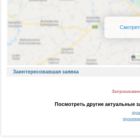
Смотрет
Заинтересовавшая заявка
Запрашиваем
Посмотреть другие актуальные з
груз
грузопер