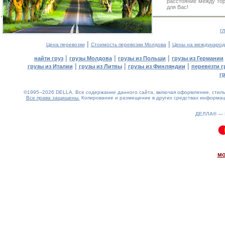
расстояние между го
для Вас!
г
|
|
Цена перевозки
Стоимость перевозки Молдова
Цены на международ
|
|
|
найти груз
грузы Молдова
грузы из Польши
грузы из Германии
|
|
|
грузы из Италии
грузы из Литвы
грузы из Финляндии
перевезти г
г
©1995–2026 DELLA. Все содержание данного сайта, включая оформление, стиль 
Все права защищены.
Копирование и размещение в других средствах информаци
ДЕЛЛА® —
0.14(aws2)
100826-06:17:00
мо