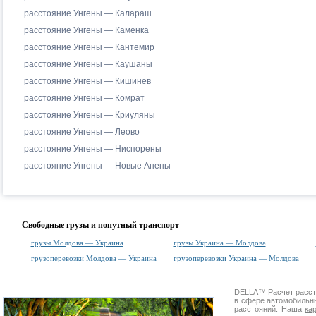
расстояние Унгены — Калараш
расстояние Унгены — Каменка
расстояние Унгены — Кантемир
расстояние Унгены — Каушаны
расстояние Унгены — Кишинев
расстояние Унгены — Комрат
расстояние Унгены — Криуляны
расстояние Унгены — Леово
расстояние Унгены — Ниспорены
расстояние Унгены — Новые Анены
Свободные грузы и попутный транспорт
грузы Молдова — Украина
грузы Украина — Молдова
грузоперевозки Молдова — Украина
грузоперевозки Украина — Молдова
DELLA™
Расчет расс
в сфере автомобиль
расстояний. Наша
ка