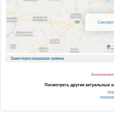
Смотрет
Заинтересовавшая заявка
Запрашиваем
Посмотреть другие актуальные з
груз
грузопер