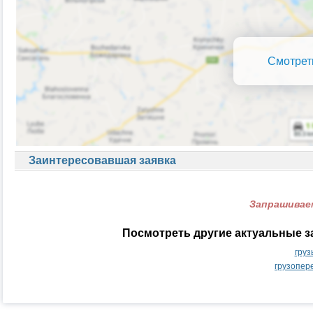
Смотрет
Заинтересовавшая заявка
Запрашиваем
Посмотреть другие актуальные з
груз
грузопер