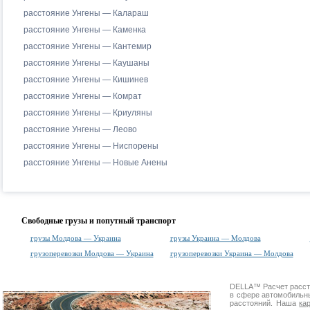
расстояние Унгены — Калараш
расстояние Унгены — Каменка
расстояние Унгены — Кантемир
расстояние Унгены — Каушаны
расстояние Унгены — Кишинев
расстояние Унгены — Комрат
расстояние Унгены — Криуляны
расстояние Унгены — Леово
расстояние Унгены — Ниспорены
расстояние Унгены — Новые Анены
Свободные грузы и попутный транспорт
грузы Молдова — Украина
грузы Украина — Молдова
грузоперевозки Молдова — Украина
грузоперевозки Украина — Молдова
DELLA™
Расчет расс
в сфере автомобиль
расстояний. Наша
ка