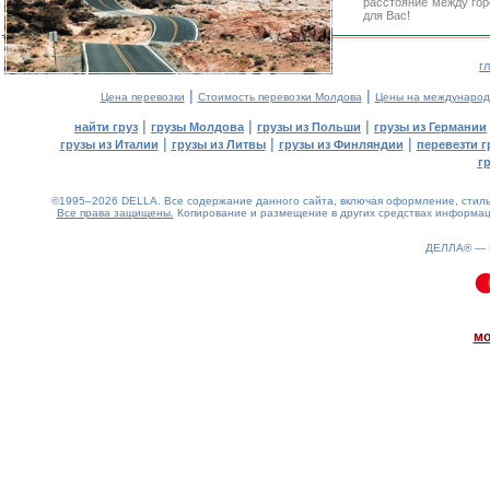
расстояние между гор
для Вас!
г
|
|
Цена перевозки
Стоимость перевозки Молдова
Цены на международ
|
|
|
найти груз
грузы Молдова
грузы из Польши
грузы из Германии
|
|
|
грузы из Италии
грузы из Литвы
грузы из Финляндии
перевезти г
г
©1995–2026 DELLA. Все содержание данного сайта, включая оформление, стиль 
Все права защищены.
Копирование и размещение в других средствах информаци
ДЕЛЛА® —
0.1(aws2)
100826-12:41:45
мо