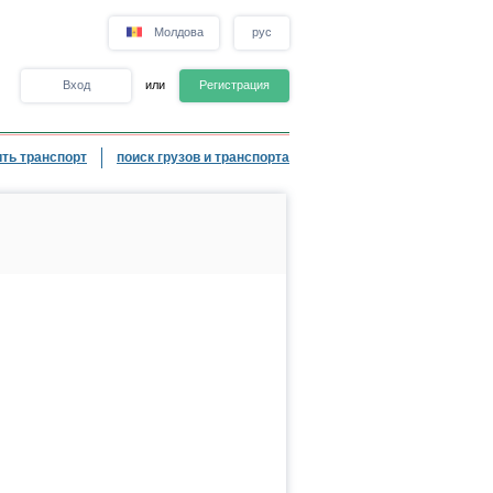
Молдова
рус
Вход
или
Регистрация
ть транспорт
поиск грузов и транспорта