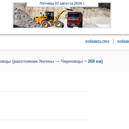
Пятница
07 августа 2026 г.
добавить груз
добави
новцы (расстояние Унгены — Черновцы
~ 268 км)