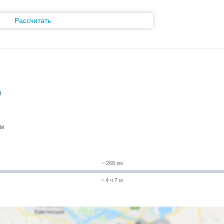
Рассчитать
)
 м
~ 268 км
~ 4 ч 7 м