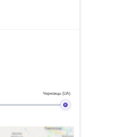
Черновцы (UA)
B