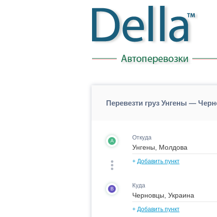
Перевезти груз Унгены — Чер
Откуда
A
+
Добавить пункт
Куда
B
+
Добавить пункт