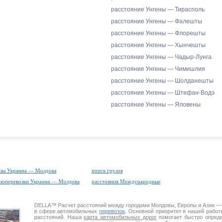
расстояние Унгены — Тирасполь
расстояние Унгены — Фалешты
расстояние Унгены — Флорешты
расстояние Унгены — Хынчешты
расстояние Унгены — Чадыр-Лунга
расстояние Унгены — Чимишлия
расстояние Унгены — Шолданешты
расстояние Унгены — Штефан-Водэ
расстояние Унгены — Яловены
зы Украина — Молдова
поиск грузов
зоперевозки Украина — Молдова
расстояния Международные
DELLA™
Расчет расстояний
между городами Молдовы, Европы и Азии —
в сфере автомобильных
перевозок
. Основной приоритет в нашей работ
расстояний. Наша
карта автомобильных дорог
помогает быстро опреде