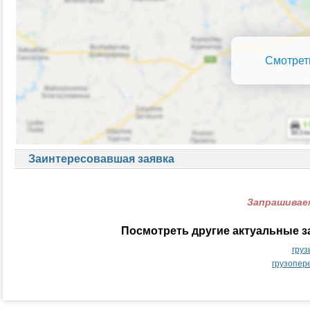
Смотрет
Заинтересовавшая заявка
Запрашиваем
Посмотреть другие актуальные з
груз
грузопер