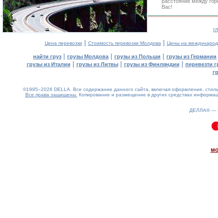
расстояние между гор
Вас!
г
|
|
Цена перевозки
Стоимость перевозки Молдова
Цены на международ
|
|
|
найти груз
грузы Молдова
грузы из Польши
грузы из Германии
|
|
|
грузы из Италии
грузы из Литвы
грузы из Финляндии
перевезти г
г
©1995–2026 DELLA. Все содержание данного сайта, включая оформление, стиль 
Все права защищены.
Копирование и размещение в других средствах информаци
ДЕЛЛА® —
0.08(aws2)
090826-16:00:47
мо