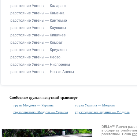
расстояние Унгены — Калараш
расстояние Унгены — Каменка
расстояние Унгены — Кантемир
расстояние Унгены — Каушаны
расстояние Унгены — Кишинев
расстояние Унгены — Комрат
расстояние Унгены — Криуляны
расстояние Унгены — Леово
расстояние Унгены — Ниспорены
расстояние Унгены — Новые Анены
Свободные грузы и попутный транспорт
грузы Молдова — Украина
грузы Украина — Молдова
грузоперевозки Молдова — Украина
грузоперевозки Украина — Молдова
DELLA™
Расчет расс
в сфере автомобиль
расстояний. Наша
ка