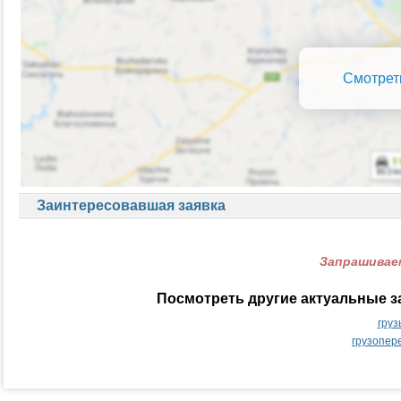
Смотрет
Заинтересовавшая заявка
Запрашиваем
Посмотреть другие актуальные з
груз
грузопер