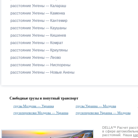
расстояние Унгены — Калараш
расстояние Унгены — Каменка
расстояние Унгены — Кантемир
расстояние Унгены — Каушаны
расстояние Унгены — Кишинев
расстояние Унгены — Комрат
расстояние Унгены — Криуляны
расстояние Унгены — Леово
расстояние Унгены — Ниспорены
расстояние Унгены — Новые Анены
Свободные грузы и попутный транспорт
грузы Молдова — Украина
грузы Украина — Молдова
грузоперевозки Молдова — Украина
грузоперевозки Украина — Молдова
DELLA™
Расчет расс
в сфере автомобиль
расстояний. Наша
ка