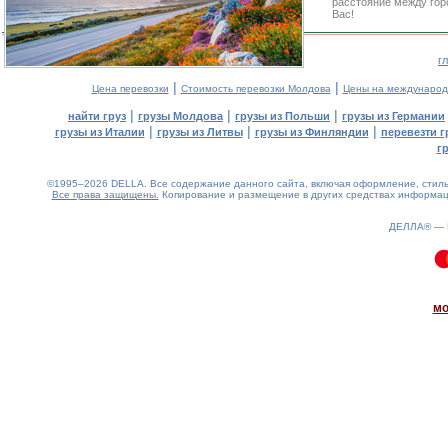
расстояние между гор
Вас!
г
|
|
Цена перевозки
Стоимость перевозки Молдова
Цены на международ
|
|
|
найти груз
грузы Молдова
грузы из Польши
грузы из Германии
|
|
|
грузы из Италии
грузы из Литвы
грузы из Финляндии
перевезти г
г
©1995–2026 DELLA. Все содержание данного сайта, включая оформление, стиль 
Все права защищены.
Копирование и размещение в других средствах информаци
ДЕЛЛА® —
0.09(aws3)
080826-18:30:29
мо