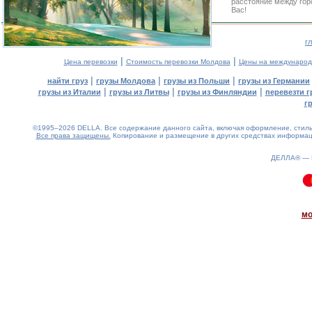
расстояние между гор
Вас!
г
|
|
Цена перевозки
Стоимость перевозки Молдова
Цены на международ
|
|
|
найти груз
грузы Молдова
грузы из Польши
грузы из Германии
|
|
|
грузы из Италии
грузы из Литвы
грузы из Финляндии
перевезти г
г
©1995–2026 DELLA. Все содержание данного сайта, включая оформление, стиль 
Все права защищены.
Копирование и размещение в других средствах информаци
ДЕЛЛА® —
0.13(aws3)
100826-11:07:14
мо