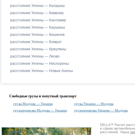
расстояние Унгены — Калараш
расстояние Унгены — Каменка
расстояние Унгены — Кантемир
расстояние Унгены — Каушаны
расстояние Унгены — Кишинев
расстояние Унгены — Комрат
расстояние Унгены — Криуляны
расстояние Унгены — Леово
расстояние Унгены — Ниспорены
расстояние Унгены — Новые Анены
Свободные грузы и попутный транспорт
грузы Молдова — Украина
грузы Украина — Молдова
грузоперевозки Молдова — Украина
грузоперевозки Украина — Молдова
DELLA™
Расчет расс
в сфере автомобиль
расстояний. Наша
ка