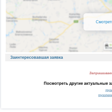
Смотрет
Заинтересовавшая заявка
Запрашиваем
Посмотреть другие актуальные з
груз
грузопер