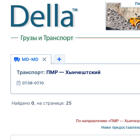
Пя
MD-MD
Транспорт:
ПМР — Хынчештский
07.08–07.10
Найдено
0
, на странице:
25
По направлению «ПМР — Хынчештс
Ниже предоставлен