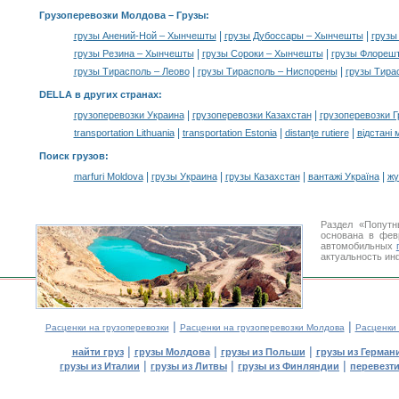
Грузоперевозки Молдова –
Грузы
:
|
|
грузы Анений-Ной – Хынчешты
грузы Дубоссары – Хынчешты
грузы
|
|
грузы Резина – Хынчешты
грузы Сороки – Хынчешты
грузы Флореш
|
|
грузы Тирасполь – Леово
грузы Тирасполь – Ниспорены
грузы Тира
DELLA в других странах
:
|
|
грузоперевозки Украина
грузоперевозки Казахстан
грузоперевозки Г
|
|
|
transportation Lithuania
transportation Estonia
distanţe rutiere
відстані 
Поиск грузов
:
|
|
|
|
marfuri Moldova
грузы Украина
грузы Казахстан
вантажі Україна
жү
Раздел «Попутн
основана в фев
автомобильных
актуальность ин
|
|
Расценки на грузоперевозки
Расценки на грузоперевозки Молдова
Расценки
|
|
|
найти груз
грузы Молдова
грузы из Польши
грузы из Герман
|
|
|
грузы из Италии
грузы из Литвы
грузы из Финляндии
перевезти