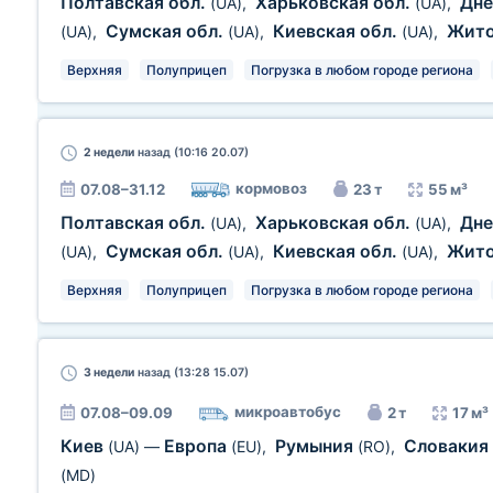
Полтавская обл.
Харьковская обл.
Дне
(UA)
,
(UA)
,
Сумская обл.
Киевская обл.
Жит
(UA)
,
(UA)
,
(UA)
,
Верхняя
Полуприцеп
Погрузка в любом городе региона
2 недели
назад (10:16 20.07)
кормовоз
07.08–31.12
23 т
55 м³
Полтавская обл.
Харьковская обл.
Дне
(UA)
,
(UA)
,
Сумская обл.
Киевская обл.
Жит
(UA)
,
(UA)
,
(UA)
,
Верхняя
Полуприцеп
Погрузка в любом городе региона
3 недели
назад (13:28 15.07)
микроавтобус
07.08–09.09
2 т
17 м³
Киев
Европа
Румыния
Словакия
(UA)
—
(EU)
,
(RO)
,
(MD)