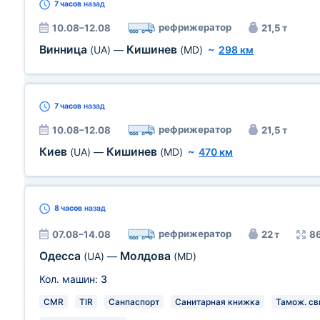
7 часов
назад
рефрижератор
10.08–12.08
21,5 т
Винница
Кишинев
(UA)
—
(MD)
~
298 км
7 часов
назад
рефрижератор
10.08–12.08
21,5 т
Киев
Кишинев
(UA)
—
(MD)
~
470 км
8 часов
назад
рефрижератор
07.08–14.08
22 т
86
Одесса
Молдова
(UA)
—
(MD)
Кол. машин:
3
CMR
TIR
Санпаспорт
Санитарная книжка
Тамож. св