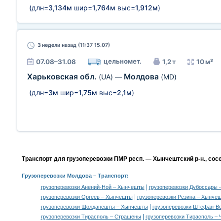
(длн=
3,134м
шир=
1,764м
выс=
1,912м
)
3 недели
назад (11:37 15.07)
цельномет.
07.08–31.08
1,2 т
10 м³
Харьковская обл.
Молдова
(UA)
—
(MD)
(длн=
3м
шир=
1,75м
выс=
2,1м
)
Транспорт для грузоперевозки ПМР респ. — Хынчештский р-н., сос
Грузоперевозки Молдова
– Транспорт:
|
грузоперевозки Анений-Ной – Хынчешты
грузоперевозки Дубоссары
|
грузоперевозки Оргеев – Хынчешты
грузоперевозки Резина – Хынче
|
грузоперевозки Шолданешты – Хынчешты
грузоперевозки Штефан-В
|
грузоперевозки Тирасполь – Страшены
грузоперевозки Тирасполь –