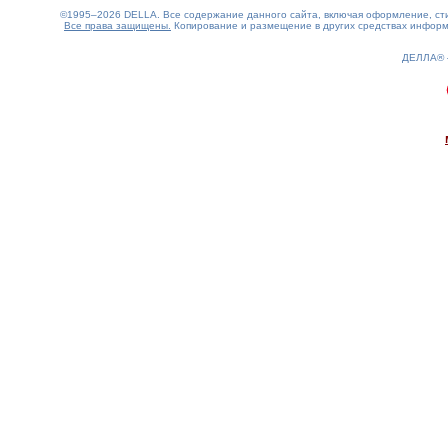
©1995–2026 DELLA. Все содержание данного сайта, включая оформление, стил
Все права защищены.
Копирование и размещение в других средствах информа
ДЕЛЛА®
0.27(aws3)
070826-17:59:41