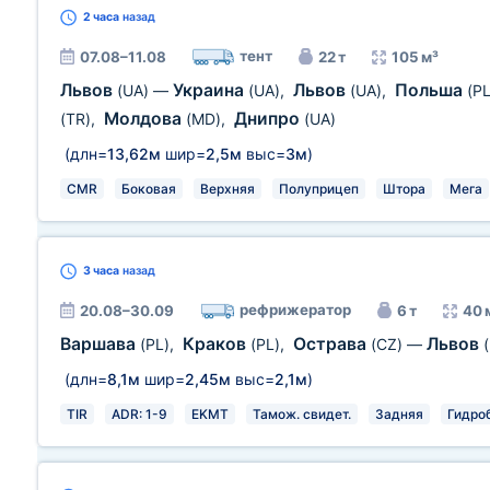
2 часа
назад
тент
07.08–11.08
22 т
105 м³
Львов
Украина
Львов
Польша
(UA)
—
(UA)
,
(UA)
,
(PL
Молдова
Днипро
(TR)
,
(MD)
,
(UA)
(длн=
13,62м
шир=
2,5м
выс=
3м
)
CMR
Боковая
Верхняя
Полуприцеп
Штора
Мега
3 часа
назад
рефрижератор
20.08–30.09
6 т
40 
Варшава
Краков
Острава
Львов
(PL)
,
(PL)
,
(CZ)
—
(длн=
8,1м
шир=
2,45м
выс=
2,1м
)
TIR
ADR: 1-9
EKMT
Тамож. свидет.
Задняя
Гидро