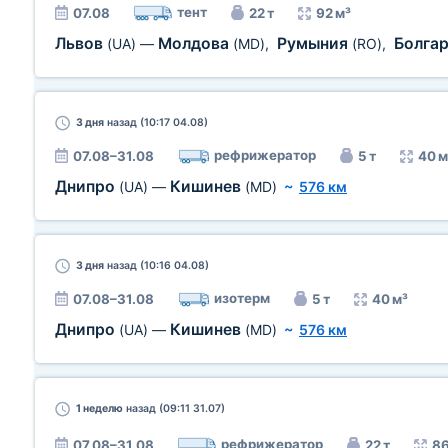
тент
07.08
22 т
92 м³
Львов
Молдова
Румыния
Болга
(UA)
—
(MD)
,
(RO)
,
3 дня
назад (10:17 04.08)
рефрижератор
07.08–31.08
5 т
40 м
Днипро
Кишинев
(UA)
—
(MD)
~
576 км
3 дня
назад (10:16 04.08)
изотерм
07.08–31.08
5 т
40 м³
Днипро
Кишинев
(UA)
—
(MD)
~
576 км
1 неделю
назад (09:11 31.07)
рефрижератор
07.08–31.08
22 т
86