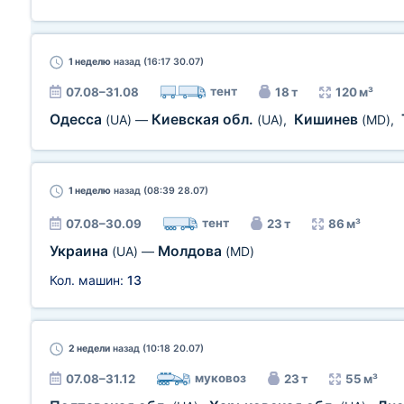
1 неделю
назад (16:17 30.07)
тент
07.08–31.08
18 т
120 м³
Одесса
Киевская обл.
Кишинев
(UA)
—
(UA)
,
(MD)
,
1 неделю
назад (08:39 28.07)
тент
07.08–30.09
23 т
86 м³
Украина
Молдова
(UA)
—
(MD)
Кол. машин:
13
2 недели
назад (10:18 20.07)
муковоз
07.08–31.12
23 т
55 м³