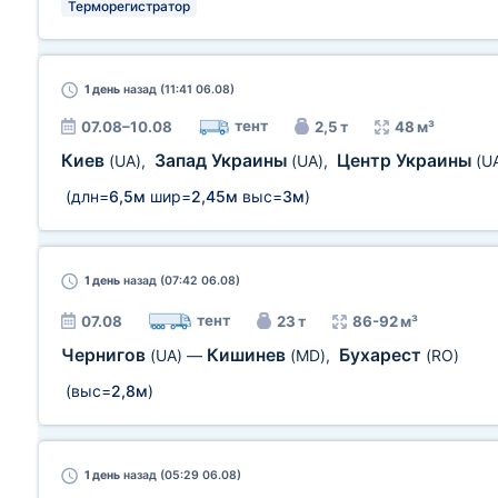
Терморегистратор
1 день
назад (11:41 06.08)
тент
07.08–10.08
2,5 т
48 м³
Киев
Запад Украины
Центр Украины
(UA)
,
(UA)
,
(U
(длн=
6,5м
шир=
2,45м
выс=
3м
)
1 день
назад (07:42 06.08)
тент
07.08
23 т
86-92 м³
Чернигов
Кишинев
Бухарест
(UA)
—
(MD)
,
(RO)
(выс=
2,8м
)
1 день
назад (05:29 06.08)