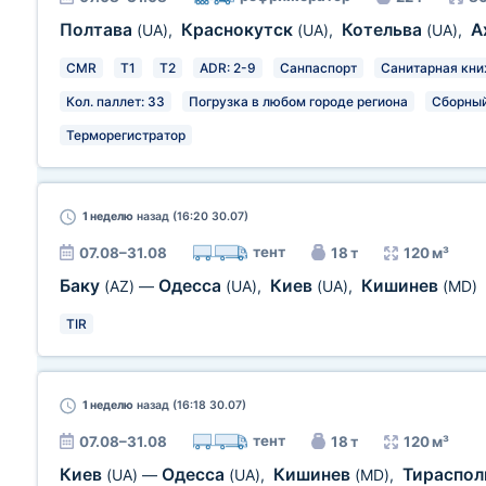
Полтава
Краснокутск
Котельва
А
(UA)
,
(UA)
,
(UA)
,
CMR
T1
T2
ADR: 2-9
Санпаспорт
Санитарная кн
Кол. паллет: 33
Погрузка в любом городе региона
Сборный
Терморегистратор
1 неделю
назад (16:20 30.07)
тент
07.08–31.08
18 т
120 м³
Баку
Одесса
Киев
Кишинев
(AZ)
—
(UA)
,
(UA)
,
(MD)
TIR
1 неделю
назад (16:18 30.07)
тент
07.08–31.08
18 т
120 м³
Киев
Одесса
Кишинев
Тираспо
(UA)
—
(UA)
,
(MD)
,