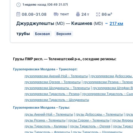
1 неделю
назад (06:49 31.07)
тент
08.08–31.08
24 т
86 м³
Джурджулешты
Кишинев
(MD)
—
(MD)
~
217 км
трубы
Боковая
Верхняя
Грузы ПМР респ. — Теленештский р-н., соседние регионы:
Грузоперевозки Молдова
– Транспорт:
|
грузоперевозки Анений-Ной – Теленешты
грузоперевозки Дубоссары
|
грузоперевозки Оргеев – Теленешты
грузоперевозки Резина – Телен
|
грузоперевозки Шолданешты – Теленешты
грузоперевозки Штефан-В
|
грузоперевозки Тирасполь – Резина
грузоперевозки Тирасполь – Сы
грузоперевозки Тирасполь – Шолданешты
Грузоперевозки Молдова –
Грузы
:
|
|
грузы Анений-Ной – Теленешты
грузы Дубоссары – Теленешты
груз
|
|
грузы Резина – Теленешты
грузы Сороки – Теленешты
грузы Флоре
|
|
грузы Тирасполь – Калараш
грузы Тирасполь – Оргеев
грузы Тирасп
|
грузы Тирасполь – Флорешты
грузы Тирасполь – Шолданешты