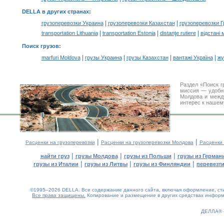
DELLA в других странах
:
|
|
грузоперевозки Украина
грузоперевозки Казахстан
грузоперевозки Г
|
|
|
transportation Lithuania
transportation Estonia
distanţe rutiere
відстані 
Поиск грузов
:
|
|
|
|
marfuri Moldova
грузы Украина
грузы Казахстан
вантажі Україна
жү
Раздел «Поиск г
миссия — удобн
Молдова и межд
интерес к нашем
|
|
Расценки на грузоперевозки
Расценки на грузоперевозки Молдова
Расценки
|
|
|
найти груз
грузы Молдова
грузы из Польши
грузы из Герман
|
|
|
грузы из Италии
грузы из Литвы
грузы из Финляндии
перевезти
©1995–2026 DELLA. Все содержание данного сайта, включая оформление, стил
Все права защищены.
Копирование и размещение в других средствах информа
ДЕЛЛА®
0.24(aws3)
080826-08:52:49