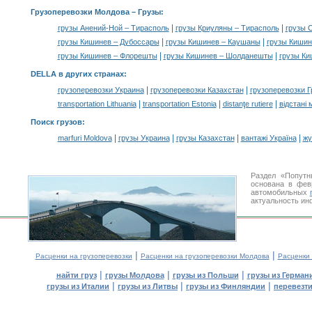
Грузоперевозки Молдова –
Грузы
:
|
|
грузы Анений-Ной – Тирасполь
грузы Криуляны – Тирасполь
грузы 
|
|
грузы Кишинев – Дубоссары
грузы Кишинев – Каушаны
грузы Кишин
|
|
грузы Кишинев – Флорешты
грузы Кишинев – Шолданешты
грузы Ки
DELLA в других странах
:
|
|
грузоперевозки Украина
грузоперевозки Казахстан
грузоперевозки Г
|
|
|
transportation Lithuania
transportation Estonia
distanţe rutiere
відстані 
Поиск грузов
:
|
|
|
|
marfuri Moldova
грузы Украина
грузы Казахстан
вантажі Україна
жү
Раздел «Попутн
основана в фев
автомобильных
актуальность ин
|
|
Расценки на грузоперевозки
Расценки на грузоперевозки Молдова
Расценки
|
|
|
найти груз
грузы Молдова
грузы из Польши
грузы из Герман
|
|
|
грузы из Италии
грузы из Литвы
грузы из Финляндии
перевезти