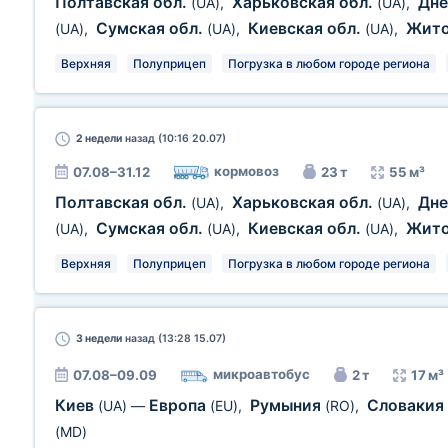
Полтавская обл.
Харьковская обл.
Дне
(UA)
,
(UA)
,
Сумская обл.
Киевская обл.
Жит
(UA)
,
(UA)
,
(UA)
,
Верхняя
Полуприцеп
Погрузка в любом городе региона
2 недели
назад (10:16 20.07)
кормовоз
07.08–31.12
23 т
55 м³
Полтавская обл.
Харьковская обл.
Дне
(UA)
,
(UA)
,
Сумская обл.
Киевская обл.
Жит
(UA)
,
(UA)
,
(UA)
,
Верхняя
Полуприцеп
Погрузка в любом городе региона
3 недели
назад (13:28 15.07)
микроавтобус
07.08–09.09
2 т
17 м³
Киев
Европа
Румыния
Словакия
(UA)
—
(EU)
,
(RO)
,
(MD)