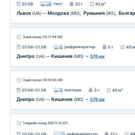
тент
07.08
22 т
92 м³
Львов
Молдова
Румыния
Болга
(UA)
—
(MD)
,
(RO)
,
3 дня
назад (10:17 04.08)
рефрижератор
07.08–31.08
5 т
40 м
Днипро
Кишинев
(UA)
—
(MD)
~
576 км
3 дня
назад (10:16 04.08)
изотерм
07.08–31.08
5 т
40 м³
Днипро
Кишинев
(UA)
—
(MD)
~
576 км
1 неделю
назад (09:11 31.07)
рефрижератор
07.08–31.08
22 т
86