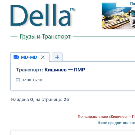
Пя
MD-MD
Транспорт:
Кишинев — ПМР
07.08–07.10
Найдено
0
, на странице:
25
По направлению «Кишинев — ПМ
Ниже предоставлен