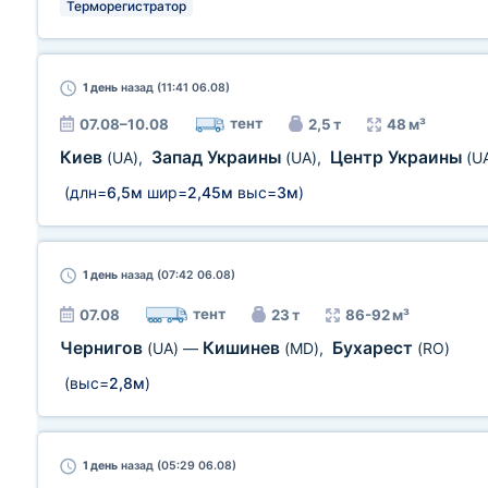
Терморегистратор
1 день
назад (11:41 06.08)
тент
07.08–10.08
2,5 т
48 м³
Киев
Запад Украины
Центр Украины
(UA)
,
(UA)
,
(U
(длн=
6,5м
шир=
2,45м
выс=
3м
)
1 день
назад (07:42 06.08)
тент
07.08
23 т
86-92 м³
Чернигов
Кишинев
Бухарест
(UA)
—
(MD)
,
(RO)
(выс=
2,8м
)
1 день
назад (05:29 06.08)