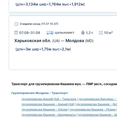
(длн=
3,134м
шир=
1,764м
выс=
1,912м
)
3 недели
назад (11:37 15.07)
цельномет.
07.08–31.08
1,2 т
10 м³
Харьковская обл.
Молдова
(UA)
—
(MD)
(длн=
3м
шир=
1,75м
выс=
2,1м
)
Транспорт для грузоперевозки Кишинев мун. — ПМР респ., соседни
Грузоперевозки Молдова
– Транспорт:
|
грузоперевозки Анений-Ной – Тирасполь
грузоперевозки Криуляны –
|
грузоперевозки Кишинев – Анений-Ной
грузоперевозки Кишинев – Ду
|
грузоперевозки Кишинев – Оргеев
грузоперевозки Кишинев – Резина
|
грузоперевозки Кишинев – Шолданешты
грузоперевозки Кишинев – 