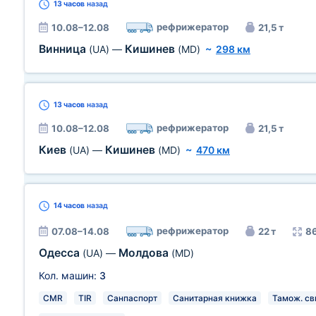
13 часов
назад
рефрижератор
10.08–12.08
21,5 т
Винница
Кишинев
(UA)
—
(MD)
~
298 км
13 часов
назад
рефрижератор
10.08–12.08
21,5 т
Киев
Кишинев
(UA)
—
(MD)
~
470 км
14 часов
назад
рефрижератор
07.08–14.08
22 т
86
Одесса
Молдова
(UA)
—
(MD)
Кол. машин:
3
CMR
TIR
Санпаспорт
Санитарная книжка
Тамож. св