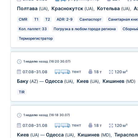
Полтава
Краснокутск
Котельва
А
(UA)
,
(UA)
,
(UA)
,
CMR
T1
T2
ADR: 2-9
Санпаспорт
Санитарная кн
Кол. паллет: 33
Погрузка в любом городе региона
Сборный
Терморегистратор
1 неделю
назад (16:20 30.07)
тент
07.08–31.08
18 т
120 м³
Баку
Одесса
Киев
Кишинев
(AZ)
—
(UA)
,
(UA)
,
(MD)
TIR
1 неделю
назад (16:18 30.07)
тент
07.08–31.08
18 т
120 м³
Киев
Одесса
Кишинев
Тираспо
(UA)
—
(UA)
,
(MD)
,