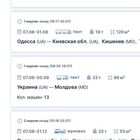
1 неделю
назад (16:17 30.07)
тент
07.08–31.08
18 т
120 м³
Одесса
Киевская обл.
Кишинев
(UA)
—
(UA)
,
(MD)
,
1 неделю
назад (08:39 28.07)
тент
07.08–30.09
23 т
86 м³
Украина
Молдова
(UA)
—
(MD)
Кол. машин:
13
2 недели
назад (10:18 20.07)
муковоз
07.08–31.12
23 т
55 м³