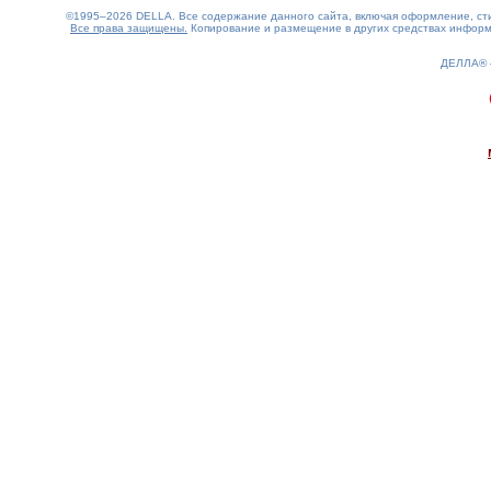
©1995–2026 DELLA. Все содержание данного сайта, включая оформление, стил
Все права защищены.
Копирование и размещение в других средствах информа
ДЕЛЛА®
0.42(aws3)
070826-23:59:02