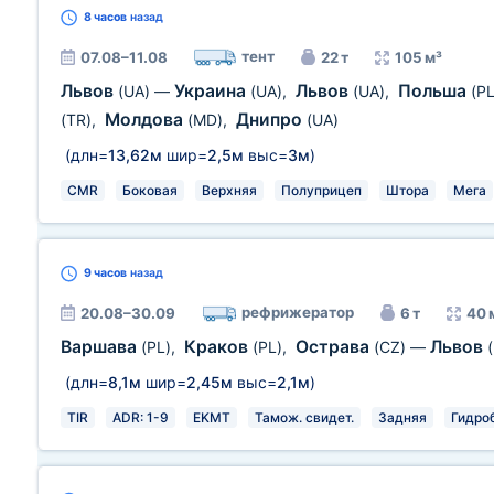
8 часов
назад
тент
07.08–11.08
22 т
105 м³
Львов
Украина
Львов
Польша
(UA)
—
(UA)
,
(UA)
,
(PL
Молдова
Днипро
(TR)
,
(MD)
,
(UA)
(длн=
13,62м
шир=
2,5м
выс=
3м
)
CMR
Боковая
Верхняя
Полуприцеп
Штора
Мега
9 часов
назад
рефрижератор
20.08–30.09
6 т
40 
Варшава
Краков
Острава
Львов
(PL)
,
(PL)
,
(CZ)
—
(длн=
8,1м
шир=
2,45м
выс=
2,1м
)
TIR
ADR: 1-9
EKMT
Тамож. свидет.
Задняя
Гидро