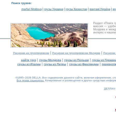
Поиск грузов
:
|
|
|
|
marfuri Moldova
грузы Украина
грузы Казахстан
вантажі Україна
жү
Раздел «Поиск г
миссия — удобн
Молдова и межд
интерес к нашем
|
|
Расценки на грузоперевозки
Расценки на грузоперевозки Молдова
Расценки
|
|
|
найти груз
грузы Молдова
грузы из Польши
грузы из Герман
|
|
|
грузы из Италии
грузы из Литвы
грузы из Финляндии
перевезти
©1995–2026 DELLA. Все содержание данного сайта, включая оформление, стил
Все права защищены.
Копирование и размещение в других средствах информа
ДЕЛЛА®
0.26(aws4)
060826-09:54:47