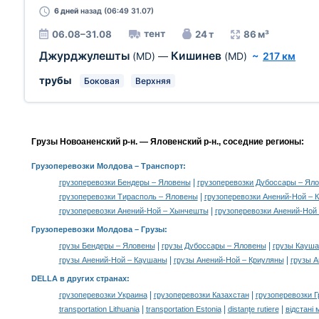
6 дней
назад (06:49 31.07)
тент
06.08–31.08
24 т
86 м³
Джурджулешты
Кишинев
(MD)
—
(MD)
~
217 км
трубы
Боковая
Верхняя
Грузы Новоаненский р-н. — Яловенский р-н., соседние регионы:
Грузоперевозки Молдова
– Транспорт:
|
грузоперевозки Бендеры – Яловены
грузоперевозки Дубоссары – Ял
|
грузоперевозки Тирасполь – Яловены
грузоперевозки Анений-Ной –
|
грузоперевозки Анений-Ной – Хынчешты
грузоперевозки Анений-Ной
Грузоперевозки Молдова –
Грузы
:
|
|
грузы Бендеры – Яловены
грузы Дубоссары – Яловены
грузы Кауш
|
|
грузы Анений-Ной – Каушаны
грузы Анений-Ной – Криуляны
грузы 
DELLA в других странах
:
|
|
грузоперевозки Украина
грузоперевозки Казахстан
грузоперевозки Г
|
|
|
transportation Lithuania
transportation Estonia
distanţe rutiere
відстані 