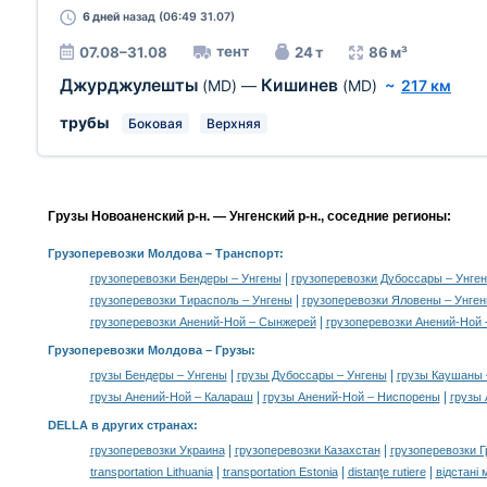
6 дней
назад (06:49 31.07)
тент
07.08–31.08
24 т
86 м³
Джурджулешты
Кишинев
(MD)
—
(MD)
~
217 км
трубы
Боковая
Верхняя
Грузы Новоаненский р-н. — Унгенский р-н., соседние регионы:
Грузоперевозки Молдова
– Транспорт:
|
грузоперевозки Бендеры – Унгены
грузоперевозки Дубоссары – Унге
|
грузоперевозки Тирасполь – Унгены
грузоперевозки Яловены – Унге
|
грузоперевозки Анений-Ной – Сынжерей
грузоперевозки Анений-Ной
Грузоперевозки Молдова –
Грузы
:
|
|
грузы Бендеры – Унгены
грузы Дубоссары – Унгены
грузы Каушаны 
|
|
грузы Анений-Ной – Калараш
грузы Анений-Ной – Ниспорены
грузы
DELLA в других странах
:
|
|
грузоперевозки Украина
грузоперевозки Казахстан
грузоперевозки Г
|
|
|
transportation Lithuania
transportation Estonia
distanţe rutiere
відстані 