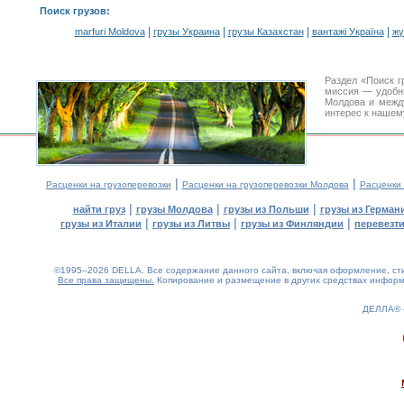
Поиск грузов
:
|
|
|
|
marfuri Moldova
грузы Украина
грузы Казахстан
вантажі Україна
жү
Раздел «Поиск г
миссия — удобн
Молдова и межд
интерес к нашем
|
|
Расценки на грузоперевозки
Расценки на грузоперевозки Молдова
Расценки
|
|
|
найти груз
грузы Молдова
грузы из Польши
грузы из Герман
|
|
|
грузы из Италии
грузы из Литвы
грузы из Финляндии
перевезти
©1995–2026 DELLA. Все содержание данного сайта, включая оформление, стил
Все права защищены.
Копирование и размещение в других средствах информа
ДЕЛЛА®
0.26(aws4)
070826-06:03:52