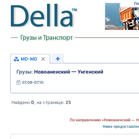
Пя
MD-MD
Грузы:
Новоаненский — Унгенский
07.08–07.10
Найдено
0
, на странице:
25
По направлению «Новоаненский — Ун
Ниже предоставле