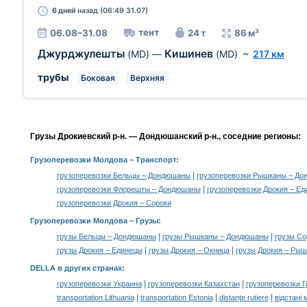
6 дней
назад (06:49 31.07)
тент
06.08–31.08
24 т
86 м³
Джурджулешты
Кишинев
(MD)
—
(MD)
~
217 км
трубы
Боковая
Верхняя
Грузы Дрокиевский р-н. — Дондюшанский р-н., соседние регионы:
Грузоперевозки Молдова
– Транспорт:
|
грузоперевозки Бельцы – Дондюшаны
грузоперевозки Рышканы – Д
|
грузоперевозки Флорешты – Дондюшаны
грузоперевозки Дрокия – Е
грузоперевозки Дрокия – Сороки
Грузоперевозки Молдова –
Грузы
:
|
|
грузы Бельцы – Дондюшаны
грузы Рышканы – Дондюшаны
грузы С
|
|
грузы Дрокия – Единецы
грузы Дрокия – Окница
грузы Дрокия – Ры
DELLA в других странах
:
|
|
грузоперевозки Украина
грузоперевозки Казахстан
грузоперевозки Г
|
|
|
transportation Lithuania
transportation Estonia
distanţe rutiere
відстані 