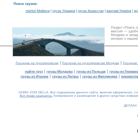
Поиск грузов
:
|
|
|
|
marfuri Moldova
грузы Украина
грузы Казахстан
вантажі Україна
жү
Раздел «Поиск г
миссия — удобн
Молдова и межд
интерес к нашем
|
|
Расценки на грузоперевозки
Расценки на грузоперевозки Молдова
Расценки
|
|
|
найти груз
грузы Молдова
грузы из Польши
грузы из Герман
|
|
|
грузы из Италии
грузы из Литвы
грузы из Финляндии
перевезти
©1995–2026 DELLA. Все содержание данного сайта, включая оформление, стил
Все права защищены.
Копирование и размещение в других средствах информа
ДЕЛЛА®
0.25(aws3)
060826-11:50:34