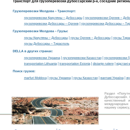
Транспорт для грузоперевозки Дубоссарский р-н, соседние регион
Грузоперевозки Молдова
– Транспорт:
|
грузоперевозки Криуляны – Дубоссары
грузоперевозки Оргеев – Дуб
|
грузоперевозки Дубоссары – Оргеев
грузоперевозки Дубоссары – Ти
Грузоперевозки Молдова –
Грузы
:
|
|
грузы Криуляны – Дубоссары
грузы Оргеев – Дубоссары
грузы Тира
грузы Дубоссары – Тирасполь
DELLA в других странах
:
|
|
грузоперевозки Украина
грузоперевозки Казахстан
грузоперевозки Г
|
|
|
transportation Lithuania
transportation Estonia
distanţe rutiere
відстані 
Поиск грузов
:
|
|
|
|
marfuri Moldova
грузы Украина
грузы Казахстан
вантажі Україна
жү
Раздел «Попутн
Дубоссарский».
качественный 
международных 
нашему сервису,