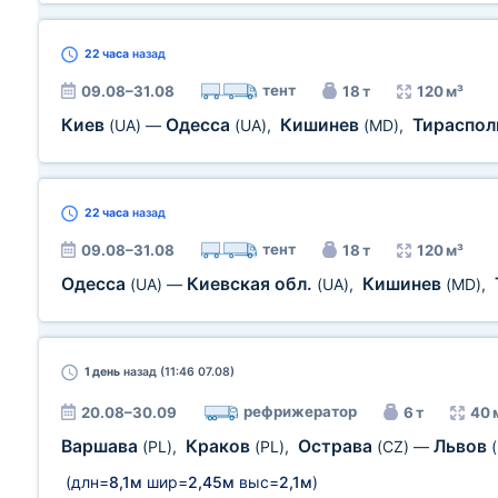
22 часа
назад
тент
09.08–31.08
18 т
120 м³
Киев
Одесса
Кишинев
Тираспо
(UA)
—
(UA)
,
(MD)
,
22 часа
назад
тент
09.08–31.08
18 т
120 м³
Одесса
Киевская обл.
Кишинев
(UA)
—
(UA)
,
(MD)
,
1 день
назад (11:46 07.08)
рефрижератор
20.08–30.09
6 т
40 
Варшава
Краков
Острава
Львов
(PL)
,
(PL)
,
(CZ)
—
(длн=
8,1м
шир=
2,45м
выс=
2,1м
)