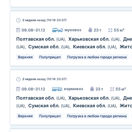
2 недели
назад (10:18 20.07)
муковоз
09.08–31.12
23 т
55 м³
Полтавская обл.
Харьковская обл.
Дне
(UA)
,
(UA)
,
Сумская обл.
Киевская обл.
Жит
(UA)
,
(UA)
,
(UA)
,
Верхняя
Полуприцеп
Погрузка в любом городе региона
2 недели
назад (10:16 20.07)
кормовоз
09.08–31.12
23 т
55 м³
Полтавская обл.
Харьковская обл.
Дне
(UA)
,
(UA)
,
Сумская обл.
Киевская обл.
Жит
(UA)
,
(UA)
,
(UA)
,
Верхняя
Полуприцеп
Погрузка в любом городе региона