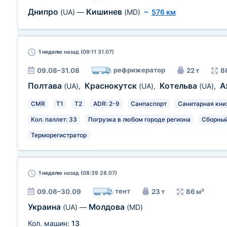
Днипро
Кишинев
(UA)
—
(MD)
~
576 км
1 неделю
назад (09:11 31.07)
рефрижератор
09.08–31.08
22 т
8
Полтава
Краснокутск
Котельва
А
(UA)
,
(UA)
,
(UA)
,
CMR
T1
T2
ADR: 2-9
Санпаспорт
Санитарная кн
Кол. паллет: 33
Погрузка в любом городе региона
Сборный
Терморегистратор
1 неделю
назад (08:39 28.07)
тент
09.08–30.09
23 т
86 м³
Украина
Молдова
(UA)
—
(MD)
Кол. машин:
13