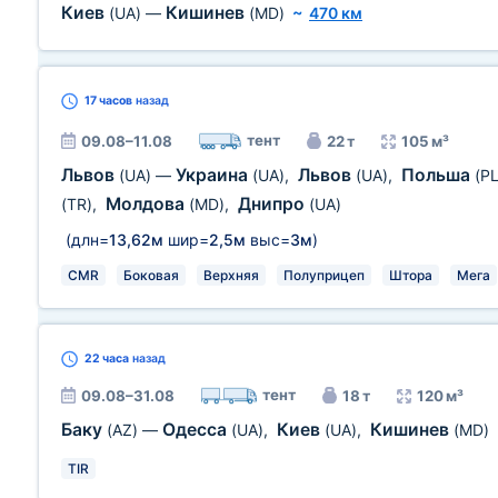
Киев
Кишинев
(UA)
—
(MD)
~
470 км
17 часов
назад
тент
09.08–11.08
22 т
105 м³
Львов
Украина
Львов
Польша
(UA)
—
(UA)
,
(UA)
,
(PL
Молдова
Днипро
(TR)
,
(MD)
,
(UA)
(длн=
13,62м
шир=
2,5м
выс=
3м
)
CMR
Боковая
Верхняя
Полуприцеп
Штора
Мега
22 часа
назад
тент
09.08–31.08
18 т
120 м³
Баку
Одесса
Киев
Кишинев
(AZ)
—
(UA)
,
(UA)
,
(MD)
TIR