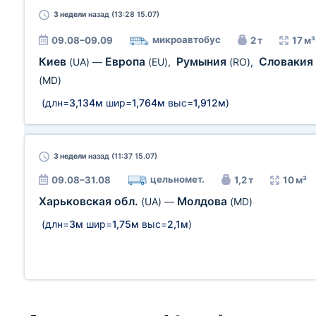
3 недели
назад (13:28 15.07)
микроавтобус
09.08–09.09
2 т
17 м³
Киев
Европа
Румыния
Словакия
(UA)
—
(EU)
,
(RO)
,
(MD)
(длн=
3,134м
шир=
1,764м
выс=
1,912м
)
3 недели
назад (11:37 15.07)
цельномет.
09.08–31.08
1,2 т
10 м³
Харьковская обл.
Молдова
(UA)
—
(MD)
(длн=
3м
шир=
1,75м
выс=
2,1м
)