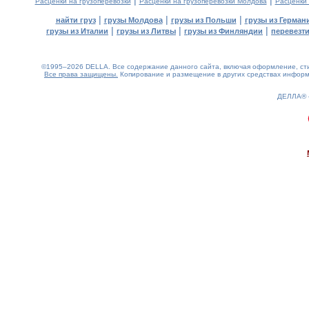
|
|
Расценки на грузоперевозки
Расценки на грузоперевозки Молдова
Расценки
|
|
|
найти груз
грузы Молдова
грузы из Польши
грузы из Герман
|
|
|
грузы из Италии
грузы из Литвы
грузы из Финляндии
перевезти
©1995–2026 DELLA. Все содержание данного сайта, включая оформление, стил
Все права защищены.
Копирование и размещение в других средствах информа
ДЕЛЛА®
0.25(aws2)
090826-12:55:04