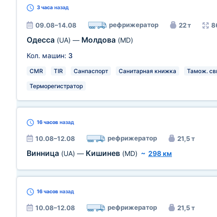
3 часа
назад
рефрижератор
09.08–14.08
22 т
8
Одесса
Молдова
(UA)
—
(MD)
Кол. машин:
3
CMR
TIR
Санпаспорт
Санитарная книжка
Тамож. св
Терморегистратор
16 часов
назад
рефрижератор
10.08–12.08
21,5 т
Винница
Кишинев
(UA)
—
(MD)
~
298 км
16 часов
назад
рефрижератор
10.08–12.08
21,5 т