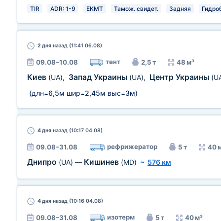
TIR
ADR: 1-9
EKMT
Тамож. свидет.
Задняя
Гидро
2 дня
назад (11:41 06.08)
тент
09.08–10.08
2,5 т
48 м³
Киев
Запад Украины
Центр Украины
(UA)
,
(UA)
,
(U
(длн=
6,5м
шир=
2,45м
выс=
3м
)
4 дня
назад (10:17 04.08)
рефрижератор
09.08–31.08
5 т
40 
Днипро
Кишинев
(UA)
—
(MD)
~
576 км
4 дня
назад (10:16 04.08)
изотерм
09.08–31.08
5 т
40 м³