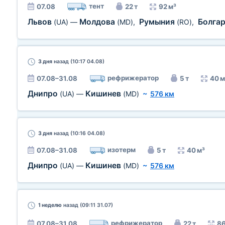
тент
07.08
22 т
92 м³
Львов
Молдова
Румыния
Болга
(UA)
—
(MD)
,
(RO)
,
3 дня
назад (10:17 04.08)
рефрижератор
07.08–31.08
5 т
40 м
Днипро
Кишинев
(UA)
—
(MD)
~
576 км
3 дня
назад (10:16 04.08)
изотерм
07.08–31.08
5 т
40 м³
Днипро
Кишинев
(UA)
—
(MD)
~
576 км
1 неделю
назад (09:11 31.07)
рефрижератор
07.08–31.08
22 т
86