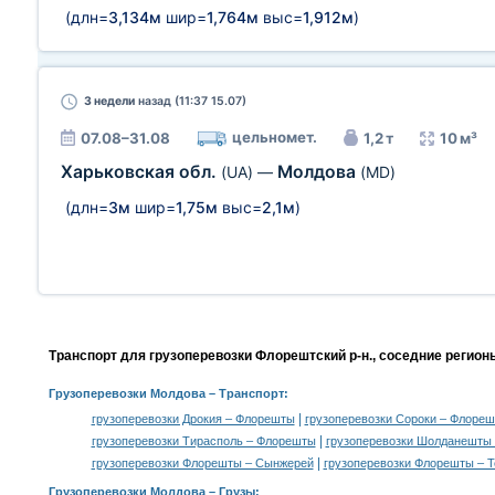
(длн=
3,134м
шир=
1,764м
выс=
1,912м
)
3 недели
назад (11:37 15.07)
цельномет.
07.08–31.08
1,2 т
10 м³
Харьковская обл.
Молдова
(UA)
—
(MD)
(длн=
3м
шир=
1,75м
выс=
2,1м
)
Транспорт для грузоперевозки Флорештский р-н., соседние регион
Грузоперевозки Молдова
– Транспорт:
|
грузоперевозки Дрокия – Флорешты
грузоперевозки Сороки – Флоре
|
грузоперевозки Тирасполь – Флорешты
грузоперевозки Шолданешты
|
грузоперевозки Флорешты – Сынжерей
грузоперевозки Флорешты – 
Грузоперевозки Молдова –
Грузы
: