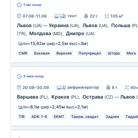
1 час
назад
тент
07.08–11.08
22 т
105 м³
Львов
Украина
Львов
Польша
(UA)
—
(UA)
,
(UA)
,
(PL
Молдова
Днипро
(TR)
,
(MD)
,
(UA)
(длн=
13,62м
шир=
2,5м
выс=
3м
)
CMR
Боковая
Верхняя
Полуприцеп
Штора
Мега
2 часа
назад
рефрижератор
20.08–30.09
6 т
40 
Варшава
Краков
Острава
Львов
(PL)
,
(PL)
,
(CZ)
—
(длн=
8,1м
шир=
2,45м
выс=
2,1м
)
TIR
ADR: 1-9
EKMT
Тамож. свидет.
Задняя
Гидро