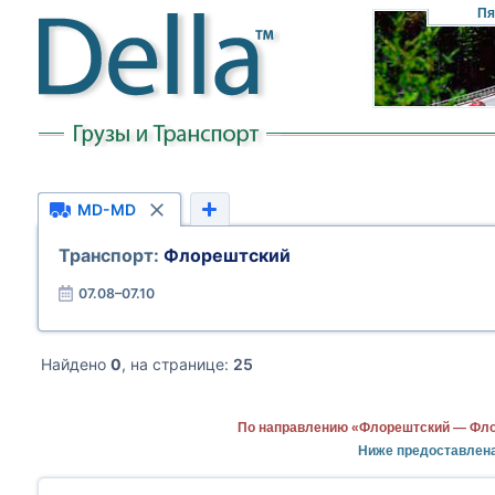
Пя
MD-MD
Транспорт:
Флорештский
07.08–07.10
Найдено
0
, на странице:
25
По направлению «Флорештский — Флор
Ниже предоставлен