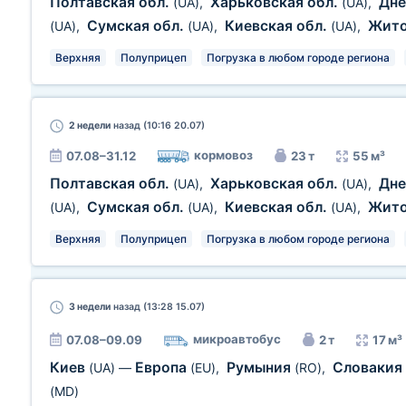
Полтавская обл.
Харьковская обл.
Дне
(UA)
,
(UA)
,
Сумская обл.
Киевская обл.
Жит
(UA)
,
(UA)
,
(UA)
,
Верхняя
Полуприцеп
Погрузка в любом городе региона
2 недели
назад (10:16 20.07)
кормовоз
07.08–31.12
23 т
55 м³
Полтавская обл.
Харьковская обл.
Дне
(UA)
,
(UA)
,
Сумская обл.
Киевская обл.
Жит
(UA)
,
(UA)
,
(UA)
,
Верхняя
Полуприцеп
Погрузка в любом городе региона
3 недели
назад (13:28 15.07)
микроавтобус
07.08–09.09
2 т
17 м³
Киев
Европа
Румыния
Словакия
(UA)
—
(EU)
,
(RO)
,
(MD)