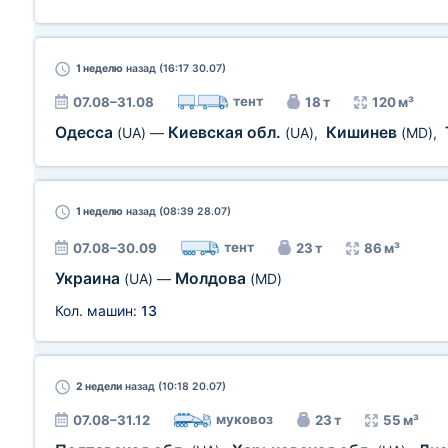
1 неделю
назад (16:17 30.07)
тент
07.08–31.08
18 т
120 м³
Одесса
Киевская обл.
Кишинев
(UA)
—
(UA)
,
(MD)
,
1 неделю
назад (08:39 28.07)
тент
07.08–30.09
23 т
86 м³
Украина
Молдова
(UA)
—
(MD)
Кол. машин:
13
2 недели
назад (10:18 20.07)
муковоз
07.08–31.12
23 т
55 м³