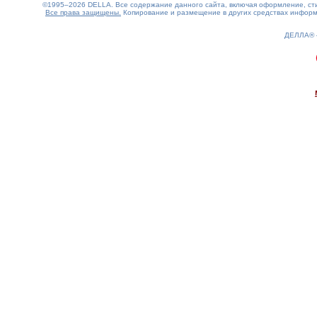
©1995–2026 DELLA. Все содержание данного сайта, включая оформление, стил
Все права защищены.
Копирование и размещение в других средствах информа
ДЕЛЛА®
0.26(aws4)
070826-16:49:39