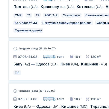
Полтава
Краснокутск
Котельва
А
(UA)
,
(UA)
,
(UA)
,
CMR
T1
T2
ADR: 2-9
Санпаспорт
Санитарная кн
Кол. паллет: 33
Погрузка в любом городе региона
Сборный
Терморегистратор
1 неделю
назад (16:20 30.07)
тент
07.08–31.08
18 т
120 м³
Баку
Одесса
Киев
Кишинев
(AZ)
—
(UA)
,
(UA)
,
(MD)
TIR
1 неделю
назад (16:18 30.07)
тент
07.08–31.08
18 т
120 м³
Киев
Одесса
Кишинев
Тираспо
(UA)
—
(UA)
,
(MD)
,