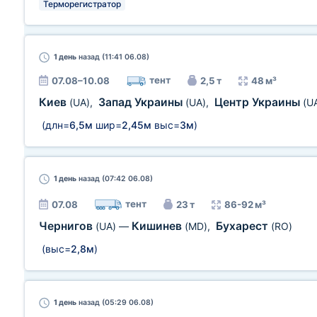
Терморегистратор
1 день
назад (11:41 06.08)
тент
07.08–10.08
2,5 т
48 м³
Киев
Запад Украины
Центр Украины
(UA)
,
(UA)
,
(U
(длн=
6,5м
шир=
2,45м
выс=
3м
)
1 день
назад (07:42 06.08)
тент
07.08
23 т
86-92 м³
Чернигов
Кишинев
Бухарест
(UA)
—
(MD)
,
(RO)
(выс=
2,8м
)
1 день
назад (05:29 06.08)