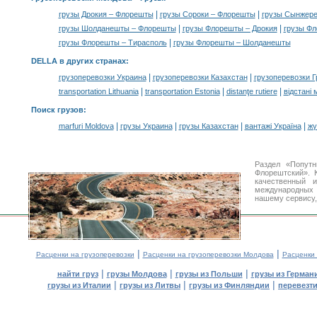
|
|
грузы Дрокия – Флорешты
грузы Сороки – Флорешты
грузы Сынжер
|
|
грузы Шолданешты – Флорешты
грузы Флорешты – Дрокия
грузы Фл
|
грузы Флорешты – Тирасполь
грузы Флорешты – Шолданешты
DELLA в других странах
:
|
|
грузоперевозки Украина
грузоперевозки Казахстан
грузоперевозки Г
|
|
|
transportation Lithuania
transportation Estonia
distanţe rutiere
відстані 
Поиск грузов
:
|
|
|
|
marfuri Moldova
грузы Украина
грузы Казахстан
вантажі Україна
жү
Раздел «Попутн
Флорештский». 
качественный 
международных 
нашему сервису,
|
|
Расценки на грузоперевозки
Расценки на грузоперевозки Молдова
Расценки
|
|
|
найти груз
грузы Молдова
грузы из Польши
грузы из Герман
|
|
|
грузы из Италии
грузы из Литвы
грузы из Финляндии
перевезти