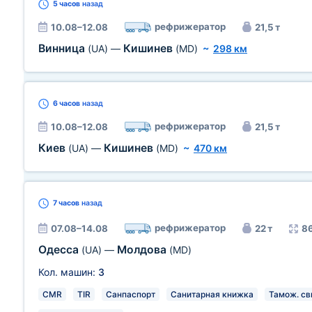
5 часов
назад
рефрижератор
10.08–12.08
21,5 т
Винница
Кишинев
(UA)
—
(MD)
~
298 км
6 часов
назад
рефрижератор
10.08–12.08
21,5 т
Киев
Кишинев
(UA)
—
(MD)
~
470 км
7 часов
назад
рефрижератор
07.08–14.08
22 т
86
Одесса
Молдова
(UA)
—
(MD)
Кол. машин:
3
CMR
TIR
Санпаспорт
Санитарная книжка
Тамож. св