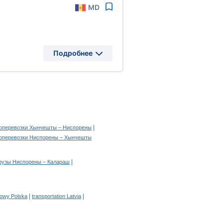
MD
Подробнее
|
зоперевозки Хынчешты – Ниспорены
зоперевозки Ниспорены – Хынчешты
|
рузы Ниспорены – Калараш
|
|
rowy Polska
transportation Latvia