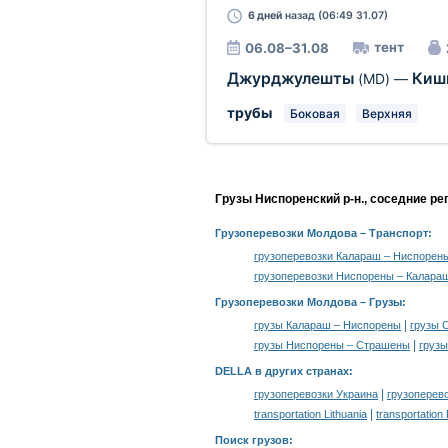
6 дней
назад (06:49 31.07)
тент
06.08–31.08
Джурджулешты
Киш
(MD)
—
трубы
Боковая
Верхняя
Грузы Ниспоренский р-н., соседние ре
Грузоперевозки Молдова
– Транспорт:
грузоперевозки Калараш – Ниспорен
грузоперевозки Ниспорены – Калара
Грузоперевозки Молдова –
Грузы
:
|
грузы Калараш – Ниспорены
грузы 
|
грузы Ниспорены – Страшены
грузы
DELLA в других странах
:
|
грузоперевозки Украина
грузоперев
|
transportation Lithuania
transportation
Поиск грузов
: