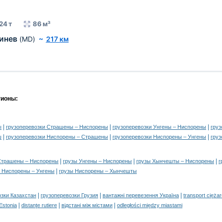
24 т
86 м³
инев
(MD)
~
217 км
гионы:
|
|
|
ы
грузоперевозки Страшены – Ниспорены
грузоперевозки Унгены – Ниспорены
гру
|
|
|
ш
грузоперевозки Ниспорены – Страшены
грузоперевозки Ниспорены – Унгены
гру
|
|
|
Страшены – Ниспорены
грузы Унгены – Ниспорены
грузы Хынчешты – Ниспорены
г
|
 Ниспорены – Унгены
грузы Ниспорены – Хынчешты
|
|
|
озки Казахстан
грузоперевозки Грузия
вантажні перевезення Україна
transport cięża
|
|
|
 Estonia
distanţe rutiere
відстані між містами
odległości między miastami