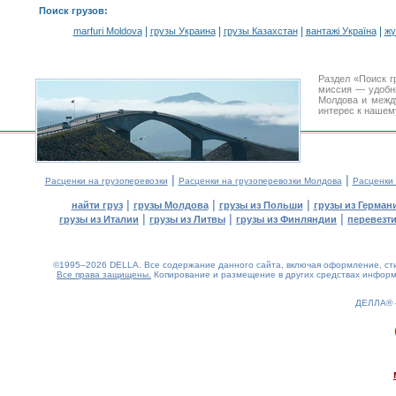
Поиск грузов
:
|
|
|
|
marfuri Moldova
грузы Украина
грузы Казахстан
вантажі Україна
жү
Раздел «Поиск г
миссия — удобн
Молдова и межд
интерес к нашем
|
|
Расценки на грузоперевозки
Расценки на грузоперевозки Молдова
Расценки
|
|
|
найти груз
грузы Молдова
грузы из Польши
грузы из Герман
|
|
|
грузы из Италии
грузы из Литвы
грузы из Финляндии
перевезти
©1995–2026 DELLA. Все содержание данного сайта, включая оформление, стил
Все права защищены.
Копирование и размещение в других средствах информа
ДЕЛЛА®
0.23(aws3)
090826-15:35:40