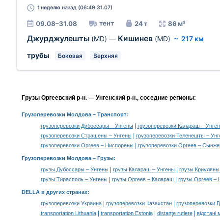
1 неделю
назад (06:49 31.07)
тент
09.08–31.08
24 т
86 м³
Джурджулешты
Кишинев
(MD)
—
(MD)
~
217 км
трубы
Боковая
Верхняя
Грузы Оргеевский р-н. — Унгенский р-н., соседние регионы:
Грузоперевозки Молдова
– Транспорт:
|
грузоперевозки Дубоссары – Унгены
грузоперевозки Калараш – Унге
|
грузоперевозки Страшены – Унгены
грузоперевозки Теленешты – Ун
|
грузоперевозки Оргеев – Ниспорены
грузоперевозки Оргеев – Сынже
Грузоперевозки Молдова –
Грузы
:
|
|
грузы Дубоссары – Унгены
грузы Калараш – Унгены
грузы Криуляны
|
|
грузы Тирасполь – Унгены
грузы Оргеев – Калараш
грузы Оргеев –
DELLA в других странах
:
|
|
грузоперевозки Украина
грузоперевозки Казахстан
грузоперевозки Г
|
|
|
transportation Lithuania
transportation Estonia
distanţe rutiere
відстані 