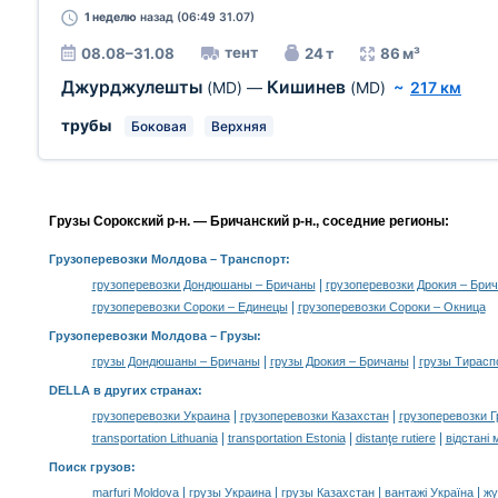
1 неделю
назад (06:49 31.07)
тент
08.08–31.08
24 т
86 м³
Джурджулешты
Кишинев
(MD)
—
(MD)
~
217 км
трубы
Боковая
Верхняя
Грузы Сорокский р-н. — Бричанский р-н., соседние регионы:
Грузоперевозки Молдова
– Транспорт:
|
грузоперевозки Дондюшаны – Бричаны
грузоперевозки Дрокия – Бри
|
грузоперевозки Сороки – Единецы
грузоперевозки Сороки – Окница
Грузоперевозки Молдова –
Грузы
:
|
|
грузы Дондюшаны – Бричаны
грузы Дрокия – Бричаны
грузы Тирасп
DELLA в других странах
:
|
|
грузоперевозки Украина
грузоперевозки Казахстан
грузоперевозки Г
|
|
|
transportation Lithuania
transportation Estonia
distanţe rutiere
відстані 
Поиск грузов
:
|
|
|
|
marfuri Moldova
грузы Украина
грузы Казахстан
вантажі Україна
жү