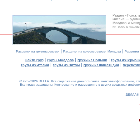
Раздел «Поиск г
миссия — удобн
Молдова и межд
интерес к нашем
|
|
Расценки на грузоперевозки
Расценки на грузоперевозки Молдова
Расценки
|
|
|
найти груз
грузы Молдова
грузы из Польши
грузы из Герман
|
|
|
грузы из Италии
грузы из Литвы
грузы из Финляндии
перевезти
©1995–2026 DELLA. Все содержание данного сайта, включая оформление, стил
Все права защищены.
Копирование и размещение в других средствах информа
ДЕЛЛА®
0.17(aws3)
080826-19:36:55