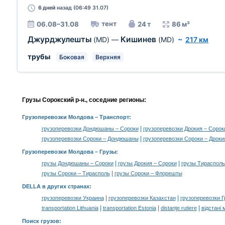
6 дней
назад (06:49 31.07)
тент
06.08–31.08
24 т
86 м³
Джурджулешты
Кишинев
(MD)
—
(MD)
~
217 км
трубы
Боковая
Верхняя
Грузы Сорокский р-н., соседние регионы:
Грузоперевозки Молдова
– Транспорт:
|
грузоперевозки Дондюшаны – Сороки
грузоперевозки Дрокия – Сорок
|
грузоперевозки Сороки – Дондюшаны
грузоперевозки Сороки – Дроки
Грузоперевозки Молдова –
Грузы
:
|
|
грузы Дондюшаны – Сороки
грузы Дрокия – Сороки
грузы Тирасполь
|
грузы Сороки – Тирасполь
грузы Сороки – Флорешты
DELLA в других странах
:
|
|
грузоперевозки Украина
грузоперевозки Казахстан
грузоперевозки Г
|
|
|
transportation Lithuania
transportation Estonia
distanţe rutiere
відстані 
Поиск грузов
: