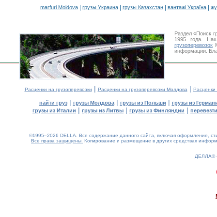
|
|
|
|
marfuri Moldova
грузы Украина
грузы Казахстан
вантажі Україна
жү
Раздел «Поиск г
1995 года. На
грузоперевозок
М
информации. Бла
|
|
Расценки на грузоперевозки
Расценки на грузоперевозки Молдова
Расценки
|
|
|
найти груз
грузы Молдова
грузы из Польши
грузы из Герман
|
|
|
грузы из Италии
грузы из Литвы
грузы из Финляндии
перевезти
©1995–2026 DELLA. Все содержание данного сайта, включая оформление, стил
Все права защищены.
Копирование и размещение в других средствах информа
ДЕЛЛА®
0.22(aws4)
060826-16:04:13