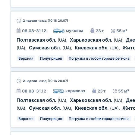
2 недели
назад (10:18 20.07)
муковоз
08.08–31.12
23 т
55 м³
Полтавская обл.
Харьковская обл.
Дне
(UA)
,
(UA)
,
Сумская обл.
Киевская обл.
Жит
(UA)
,
(UA)
,
(UA)
,
Верхняя
Полуприцеп
Погрузка в любом городе региона
2 недели
назад (10:16 20.07)
кормовоз
08.08–31.12
23 т
55 м³
Полтавская обл.
Харьковская обл.
Дне
(UA)
,
(UA)
,
Сумская обл.
Киевская обл.
Жит
(UA)
,
(UA)
,
(UA)
,
Верхняя
Полуприцеп
Погрузка в любом городе региона