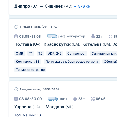
Днипро
Кишинев
(UA)
—
(MD)
~
576 км
1 неделю
назад (09:11 31.07)
рефрижератор
08.08–31.08
22 т
8
Полтава
Краснокутск
Котельва
А
(UA)
,
(UA)
,
(UA)
,
CMR
T1
T2
ADR: 2-9
Санпаспорт
Санитарная кн
Кол. паллет: 33
Погрузка в любом городе региона
Сборный
Терморегистратор
1 неделю
назад (08:39 28.07)
тент
08.08–30.09
23 т
86 м³
Украина
Молдова
(UA)
—
(MD)
Кол. машин:
13