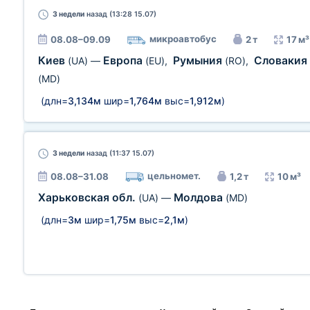
3 недели
назад (13:28 15.07)
микроавтобус
08.08–09.09
2 т
17 м³
Киев
Европа
Румыния
Словакия
(UA)
—
(EU)
,
(RO)
,
(MD)
(длн=
3,134м
шир=
1,764м
выс=
1,912м
)
3 недели
назад (11:37 15.07)
цельномет.
08.08–31.08
1,2 т
10 м³
Харьковская обл.
Молдова
(UA)
—
(MD)
(длн=
3м
шир=
1,75м
выс=
2,1м
)