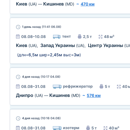
Киев
Кишинев
(UA)
—
(MD)
~
470 км
1 день
назад (11:41 06.08)
тент
08.08–10.08
2,5 т
48 м³
Киев
Запад Украины
Центр Украины
(UA)
,
(UA)
,
(U
(длн=
6,5м
шир=
2,45м
выс=
3м
)
4 дня
назад (10:17 04.08)
рефрижератор
08.08–31.08
5 т
40 
Днипро
Кишинев
(UA)
—
(MD)
~
576 км
4 дня
назад (10:16 04.08)
изотерм
08.08–31.08
5 т
40 м³