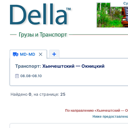
Су
MD-MD
Транспорт:
Хынчештский — Окницкий
08.08–08.10
Найдено
0
, на странице:
25
По направлению «Хынчештский — Ок
Ниже предоставлен