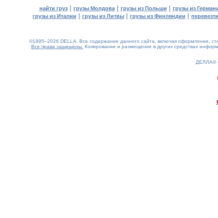
|
|
|
найти груз
грузы Молдова
грузы из Польши
грузы из Герман
|
|
|
грузы из Италии
грузы из Литвы
грузы из Финляндии
перевезти
©1995–2026 DELLA. Все содержание данного сайта, включая оформление, стил
Все права защищены.
Копирование и размещение в других средствах информа
ДЕЛЛА®
0.22(aws3)
080826-14:38:49