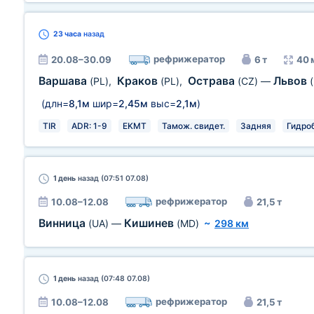
23 часа
назад
рефрижератор
20.08–30.09
6 т
40 
Варшава
Краков
Острава
Львов
(PL)
,
(PL)
,
(CZ)
—
(длн=
8,1м
шир=
2,45м
выс=
2,1м
)
TIR
ADR: 1-9
EKMT
Тамож. свидет.
Задняя
Гидро
1 день
назад (07:51 07.08)
рефрижератор
10.08–12.08
21,5 т
Винница
Кишинев
(UA)
—
(MD)
~
298 км
1 день
назад (07:48 07.08)
рефрижератор
10.08–12.08
21,5 т