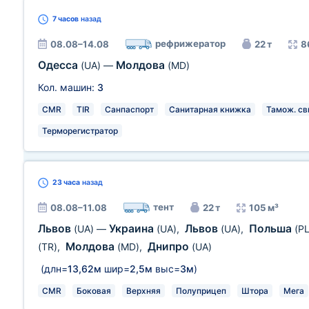
7 часов
назад
рефрижератор
08.08–14.08
22 т
8
Одесса
Молдова
(UA)
—
(MD)
Кол. машин:
3
CMR
TIR
Санпаспорт
Санитарная книжка
Тамож. св
Терморегистратор
23 часа
назад
тент
08.08–11.08
22 т
105 м³
Львов
Украина
Львов
Польша
(UA)
—
(UA)
,
(UA)
,
(PL
Молдова
Днипро
(TR)
,
(MD)
,
(UA)
(длн=
13,62м
шир=
2,5м
выс=
3м
)
CMR
Боковая
Верхняя
Полуприцеп
Штора
Мега