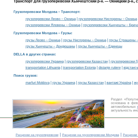
Транспорт для грузоперевозки Хынчештский р-н. — Окницкий р-н., 
Грузоперевозки Молдова
– Транспорт:
|
грузоперевозки Леово – Окница
грузоперевозки Ниспорены – Окница
|
грузоперевозки Яловены – Окница
грузоперевозки Хынчешты – Брич
Грузоперевозки Молдова –
Грузы
:
|
|
грузы Леово – Окница
грузы Ниспорены – Окница
грузы Страшены 
|
грузы Хынчешты – Дондюшаны
грузы Хынчешты – Единецы
DELLA в других странах
:
|
|
грузоперевозки Украина
грузоперевозки Казахстан
грузоперевозки Г
|
|
|
transportation Lithuania
transportation Estonia
distanţe rutiere
відстані 
Поиск грузов
:
|
|
|
|
marfuri Moldova
грузы Украина
грузы Казахстан
вантажі Україна
жү
Раздел «Попутн
основана в фев
автомобильных
актуальность ин
|
|
Расценки на грузоперевозки
Расценки на грузоперевозки Молдова
Расценки