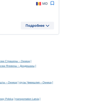
MD
Подробнее
|
озки Страшены – Окница
|
возки Яловены – Дондюшаны
|
|
шты – Окница
грузы Чимишлия – Окница
|
|
rowy Polska
transportation Latvia