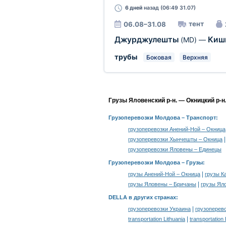
6 дней
назад (06:49 31.07)
тент
06.08–31.08
Джурджулешты
Киш
(MD)
—
трубы
Боковая
Верхняя
Грузы Яловенский р-н. — Окницкий р-н
Грузоперевозки Молдова
– Транспорт:
грузоперевозки Анений-Ной – Окница
грузоперевозки Хынчешты – Окница
грузоперевозки Яловены – Единецы
Грузоперевозки Молдова –
Грузы
:
|
грузы Анений-Ной – Окница
грузы К
|
грузы Яловены – Бричаны
грузы Ял
DELLA в других странах
:
|
грузоперевозки Украина
грузоперев
|
transportation Lithuania
transportation