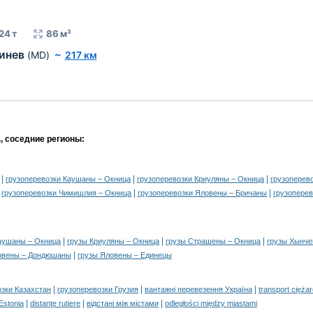
24 т
86 м³
инев
(MD)
~
217 км
., соседние регионы:
|
|
|
грузоперевозки Каушаны – Окница
грузоперевозки Криуляны – Окница
грузоперев
|
|
|
грузоперевозки Чимишлия – Окница
грузоперевозки Яловены – Бричаны
грузопере
|
|
|
аушаны – Окница
грузы Криуляны – Окница
грузы Страшены – Окница
грузы Хынче
|
овены – Дондюшаны
грузы Яловены – Единецы
|
|
|
озки Казахстан
грузоперевозки Грузия
вантажні перевезення Україна
transport cięża
|
|
|
 Estonia
distanţe rutiere
відстані між містами
odległości między miastami