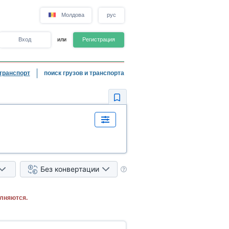
Молдова
рус
Вход
или
Регистрация
транспорт
поиск грузов и транспорта
Без конвертации
лняются.