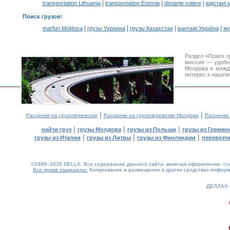
|
|
|
transportation Lithuania
transportation Estonia
distanţe rutiere
відстані 
Поиск грузов
:
|
|
|
|
marfuri Moldova
грузы Украина
грузы Казахстан
вантажі Україна
жү
Раздел «Поиск г
миссия — удобн
Молдова и межд
интерес к нашем
|
|
Расценки на грузоперевозки
Расценки на грузоперевозки Молдова
Расценки
|
|
|
найти груз
грузы Молдова
грузы из Польши
грузы из Герман
|
|
|
грузы из Италии
грузы из Литвы
грузы из Финляндии
перевезти
©1995–2026 DELLA. Все содержание данного сайта, включая оформление, стил
Все права защищены.
Копирование и размещение в других средствах информа
ДЕЛЛА®
0.32(aws4)
060826-16:03:31