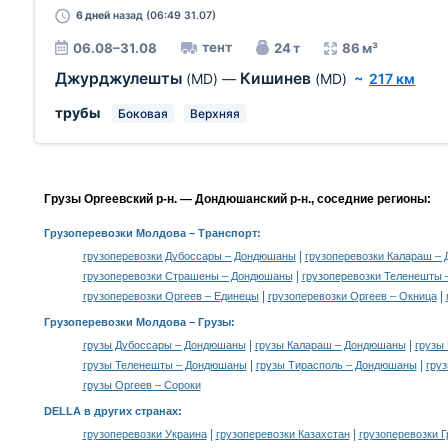
6 дней
назад (06:49 31.07)
тент
06.08–31.08
24 т
86 м³
Джурджулешты
Кишинев
(MD)
—
(MD)
~
217 км
трубы
Боковая
Верхняя
Грузы Оргеевский р-н. — Дондюшанский р-н., соседние регионы:
Грузоперевозки Молдова
– Транспорт:
|
грузоперевозки Дубоссары – Дондюшаны
грузоперевозки Калараш –
|
грузоперевозки Страшены – Дондюшаны
грузоперевозки Теленешты
|
|
грузоперевозки Оргеев – Единецы
грузоперевозки Оргеев – Окница
Грузоперевозки Молдова –
Грузы
:
|
|
грузы Дубоссары – Дондюшаны
грузы Калараш – Дондюшаны
грузы
|
|
грузы Теленешты – Дондюшаны
грузы Тирасполь – Дондюшаны
груз
грузы Оргеев – Сороки
DELLA в других странах
:
|
|
грузоперевозки Украина
грузоперевозки Казахстан
грузоперевозки Г