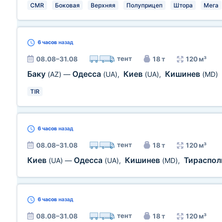
CMR
Боковая
Верхняя
Полуприцеп
Штора
Мега
6 часов
назад
тент
08.08–31.08
18 т
120 м³
Баку
Одесса
Киев
Кишинев
(AZ)
—
(UA)
,
(UA)
,
(MD)
TIR
6 часов
назад
тент
08.08–31.08
18 т
120 м³
Киев
Одесса
Кишинев
Тираспо
(UA)
—
(UA)
,
(MD)
,
6 часов
назад
тент
08.08–31.08
18 т
120 м³