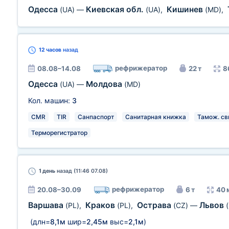
Одесса
Киевская обл.
Кишинев
(UA)
—
(UA)
,
(MD)
,
12 часов
назад
рефрижератор
08.08–14.08
22 т
8
Одесса
Молдова
(UA)
—
(MD)
Кол. машин:
3
CMR
TIR
Санпаспорт
Санитарная книжка
Тамож. св
Терморегистратор
1 день
назад (11:46 07.08)
рефрижератор
20.08–30.09
6 т
40 
Варшава
Краков
Острава
Львов
(PL)
,
(PL)
,
(CZ)
—
(длн=
8,1м
шир=
2,45м
выс=
2,1м
)