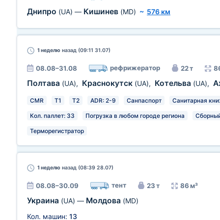
Днипро
Кишинев
(UA)
—
(MD)
~
576 км
1 неделю
назад (09:11 31.07)
рефрижератор
08.08–31.08
22 т
8
Полтава
Краснокутск
Котельва
А
(UA)
,
(UA)
,
(UA)
,
CMR
T1
T2
ADR: 2-9
Санпаспорт
Санитарная кн
Кол. паллет: 33
Погрузка в любом городе региона
Сборный
Терморегистратор
1 неделю
назад (08:39 28.07)
тент
08.08–30.09
23 т
86 м³
Украина
Молдова
(UA)
—
(MD)
Кол. машин:
13