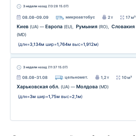
3 недели
назад (13:28 15.07)
микроавтобус
08.08–09.09
2 т
17 м³
Киев
Европа
Румыния
Словакия
(UA)
—
(EU)
,
(RO)
,
(MD)
(длн=
3,134м
шир=
1,764м
выс=
1,912м
)
3 недели
назад (11:37 15.07)
цельномет.
08.08–31.08
1,2 т
10 м³
Харьковская обл.
Молдова
(UA)
—
(MD)
(длн=
3м
шир=
1,75м
выс=
2,1м
)