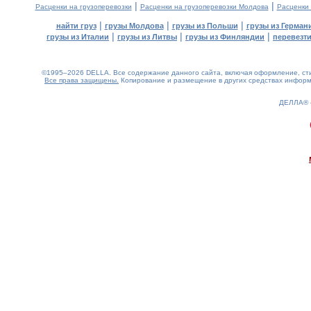
|
|
Расценки на грузоперевозки
Расценки на грузоперевозки Молдова
Расценки
|
|
|
найти груз
грузы Молдова
грузы из Польши
грузы из Герман
|
|
|
грузы из Италии
грузы из Литвы
грузы из Финляндии
перевезти
©1995–2026 DELLA. Все содержание данного сайта, включая оформление, стил
Все права защищены.
Копирование и размещение в других средствах информа
ДЕЛЛА®
0.22(aws4)
080826-20:28:41