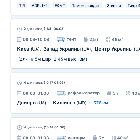
TIR
ADR: 1-9
EKMT
Тамож. свидет.
Задняя
Гидро
2 дня
назад (11:41 06.08)
тент
08.08–10.08
2,5 т
48 м³
Киев
Запад Украины
Центр Украины
(UA)
,
(UA)
,
(U
(длн=
6,5м
шир=
2,45м
выс=
3м
)
4 дня
назад (10:17 04.08)
рефрижератор
08.08–31.08
5 т
40 
Днипро
Кишинев
(UA)
—
(MD)
~
576 км
4 дня
назад (10:16 04.08)
изотерм
08.08–31.08
5 т
40 м³