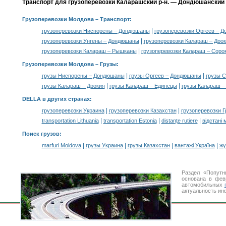
Транспорт для грузоперевозки Каларашский р-н. — Дондюшанский р
Грузоперевозки Молдова
– Транспорт:
|
грузоперевозки Ниспорены – Дондюшаны
грузоперевозки Оргеев – 
|
грузоперевозки Унгены – Дондюшаны
грузоперевозки Калараш – Дро
|
грузоперевозки Калараш – Рышканы
грузоперевозки Калараш – Соро
Грузоперевозки Молдова –
Грузы
:
|
|
грузы Ниспорены – Дондюшаны
грузы Оргеев – Дондюшаны
грузы 
|
|
грузы Калараш – Дрокия
грузы Калараш – Единецы
грузы Калараш –
DELLA в других странах
:
|
|
грузоперевозки Украина
грузоперевозки Казахстан
грузоперевозки Г
|
|
|
transportation Lithuania
transportation Estonia
distanţe rutiere
відстані 
Поиск грузов
:
|
|
|
|
marfuri Moldova
грузы Украина
грузы Казахстан
вантажі Україна
жү
Раздел «Попутн
основана в фев
автомобильных
актуальность ин