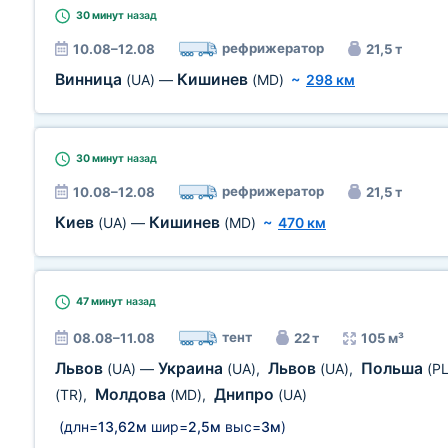
30 минут
назад
рефрижератор
10.08–12.08
21,5 т
Винница
Кишинев
(UA)
—
(MD)
~
298 км
30 минут
назад
рефрижератор
10.08–12.08
21,5 т
Киев
Кишинев
(UA)
—
(MD)
~
470 км
47 минут
назад
тент
08.08–11.08
22 т
105 м³
Львов
Украина
Львов
Польша
(UA)
—
(UA)
,
(UA)
,
(PL
Молдова
Днипро
(TR)
,
(MD)
,
(UA)
(длн=
13,62м
шир=
2,5м
выс=
3м
)