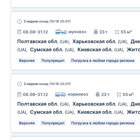
2 недели
назад (10:18 20.07)
муковоз
08.08–31.12
23 т
55 м³
Полтавская обл.
Харьковская обл.
Дне
(UA)
,
(UA)
,
Сумская обл.
Киевская обл.
Жит
(UA)
,
(UA)
,
(UA)
,
Верхняя
Полуприцеп
Погрузка в любом городе региона
2 недели
назад (10:16 20.07)
кормовоз
08.08–31.12
23 т
55 м³
Полтавская обл.
Харьковская обл.
Дне
(UA)
,
(UA)
,
Сумская обл.
Киевская обл.
Жит
(UA)
,
(UA)
,
(UA)
,
Верхняя
Полуприцеп
Погрузка в любом городе региона