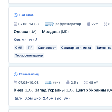
1 час
назад
рефрижератор
07.08–14.08
22 т
86
Одесса
Молдова
(UA)
—
(MD)
Кол. машин:
3
CMR
TIR
Санпаспорт
Санитарная книжка
Тамож. св
Терморегистратор
20 часов
назад
тент
07.08–10.08
2,5 т
48 м³
Киев
Запад Украины
Центр Украины
(UA)
,
(UA)
,
(U
(длн=
6,5м
шир=
2,45м
выс=
3м
)