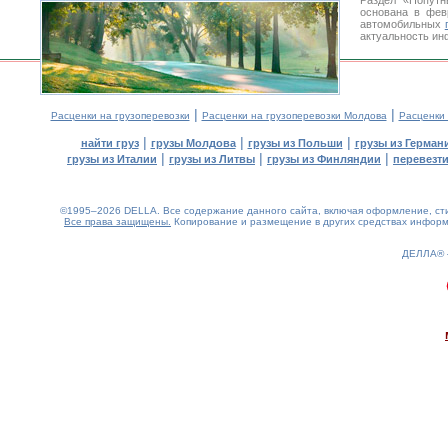
Раздел «Попутн
основана в фев
автомобильных
актуальность ин
|
|
Расценки на грузоперевозки
Расценки на грузоперевозки Молдова
Расценки
|
|
|
найти груз
грузы Молдова
грузы из Польши
грузы из Герман
|
|
|
грузы из Италии
грузы из Литвы
грузы из Финляндии
перевезти
©1995–2026 DELLA. Все содержание данного сайта, включая оформление, стил
Все права защищены.
Копирование и размещение в других средствах информа
ДЕЛЛА®
0.22(aws2)
070826-11:01:25