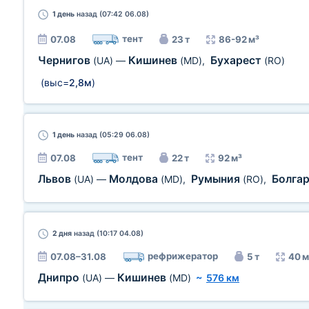
1 день
назад (07:42 06.08)
тент
07.08
23 т
86-92 м³
Чернигов
Кишинев
Бухарест
(UA)
—
(MD)
,
(RO)
(выс=
2,8м
)
1 день
назад (05:29 06.08)
тент
07.08
22 т
92 м³
Львов
Молдова
Румыния
Болга
(UA)
—
(MD)
,
(RO)
,
2 дня
назад (10:17 04.08)
рефрижератор
07.08–31.08
5 т
40 м
Днипро
Кишинев
(UA)
—
(MD)
~
576 км