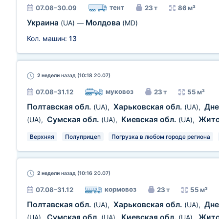
тент
07.08–30.09
23 т
86 м³
Украина
Молдова
(UA)
—
(MD)
Кол. машин:
13
2 недели
назад (10:18 20.07)
муковоз
07.08–31.12
23 т
55 м³
Полтавская обл.
Харьковская обл.
Дне
(UA)
,
(UA)
,
Сумская обл.
Киевская обл.
Жит
(UA)
,
(UA)
,
(UA)
,
Верхняя
Полуприцеп
Погрузка в любом городе региона
2 недели
назад (10:16 20.07)
кормовоз
07.08–31.12
23 т
55 м³
Полтавская обл.
Харьковская обл.
Дне
(UA)
,
(UA)
,
Сумская обл.
Киевская обл.
Жит
(UA)
,
(UA)
,
(UA)
,