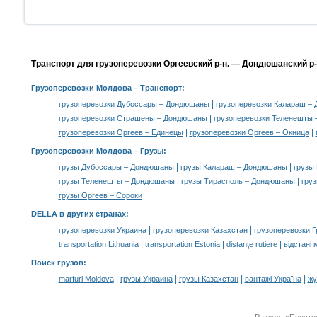
Транспорт для грузоперевозки Оргеевский р-н. — Дондюшанский р-
Грузоперевозки Молдова
– Транспорт:
|
грузоперевозки Дубоссары – Дондюшаны
грузоперевозки Калараш –
|
грузоперевозки Страшены – Дондюшаны
грузоперевозки Теленешты
|
|
грузоперевозки Оргеев – Единецы
грузоперевозки Оргеев – Окница
Грузоперевозки Молдова –
Грузы
:
|
|
грузы Дубоссары – Дондюшаны
грузы Калараш – Дондюшаны
грузы
|
|
грузы Теленешты – Дондюшаны
грузы Тирасполь – Дондюшаны
груз
грузы Оргеев – Сороки
DELLA в других странах
:
|
|
грузоперевозки Украина
грузоперевозки Казахстан
грузоперевозки Г
|
|
|
transportation Lithuania
transportation Estonia
distanţe rutiere
відстані 
Поиск грузов
:
|
|
|
|
marfuri Moldova
грузы Украина
грузы Казахстан
вантажі Україна
жү