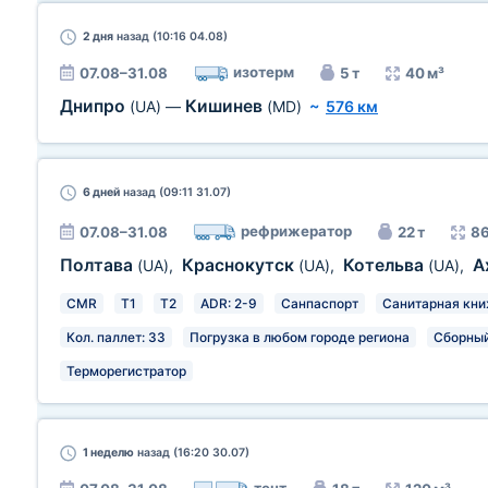
2 дня
назад (10:16 04.08)
изотерм
07.08–31.08
5 т
40 м³
Днипро
Кишинев
(UA)
—
(MD)
~
576 км
6 дней
назад (09:11 31.07)
рефрижератор
07.08–31.08
22 т
86
Полтава
Краснокутск
Котельва
А
(UA)
,
(UA)
,
(UA)
,
CMR
T1
T2
ADR: 2-9
Санпаспорт
Санитарная кн
Кол. паллет: 33
Погрузка в любом городе региона
Сборный
Терморегистратор
1 неделю
назад (16:20 30.07)