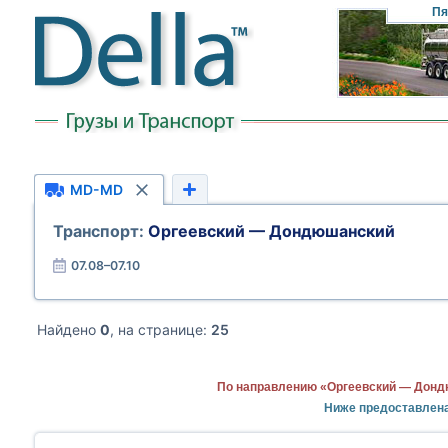
Пя
MD-MD
Транспорт:
Оргеевский — Дондюшанский
07.08–07.10
Найдено
0
, на странице:
25
По направлению «Оргеевский — Дондю
Ниже предоставлен