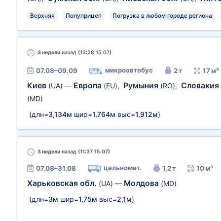
Верхняя
Полуприцеп
Погрузка в любом городе региона
3 недели
назад (13:28 15.07)
микроавтобус
07.08–09.09
2 т
17 м³
Киев
Европа
Румыния
Словакия
(UA)
—
(EU)
,
(RO)
,
(MD)
(длн=
3,134м
шир=
1,764м
выс=
1,912м
)
3 недели
назад (11:37 15.07)
цельномет.
07.08–31.08
1,2 т
10 м³
Харьковская обл.
Молдова
(UA)
—
(MD)
(длн=
3м
шир=
1,75м
выс=
2,1м
)