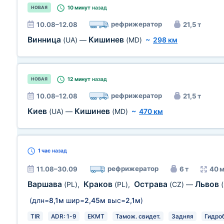
10 минут
назад
НОВАЯ
рефрижератор
10.08–12.08
21,5 т
Винница
Кишинев
(UA)
—
(MD)
~
298 км
12 минут
назад
НОВАЯ
рефрижератор
10.08–12.08
21,5 т
Киев
Кишинев
(UA)
—
(MD)
~
470 км
1 час
назад
рефрижератор
11.08–30.09
6 т
40 м
Варшава
Краков
Острава
Львов
(PL)
,
(PL)
,
(CZ)
—
(длн=
8,1м
шир=
2,45м
выс=
2,1м
)
TIR
ADR: 1-9
EKMT
Тамож. свидет.
Задняя
Гидро