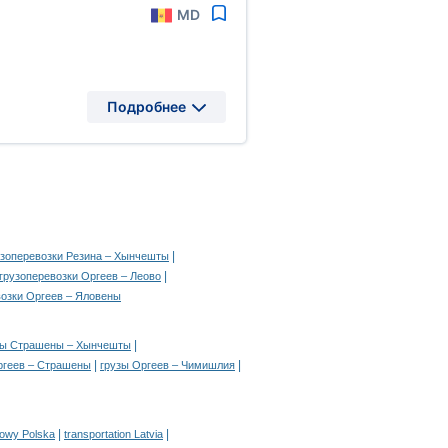
MD
Подробнее
|
узоперевозки Резина – Хынчешты
|
грузоперевозки Оргеев – Леово
возки Оргеев – Яловены
|
зы Страшены – Хынчешты
|
|
ргеев – Страшены
грузы Оргеев – Чимишлия
|
|
rowy Polska
transportation Latvia