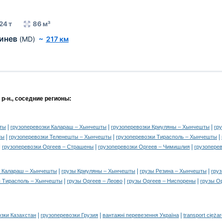
24 т
86 м³
инев
(MD)
~
217 км
р-н., соседние регионы:
|
|
|
шты
грузоперевозки Калараш – Хынчешты
грузоперевозки Криуляны – Хынчешты
гр
|
|
|
ты
грузоперевозки Теленешты – Хынчешты
грузоперевозки Тирасполь – Хынчешты
|
|
|
грузоперевозки Оргеев – Страшены
грузоперевозки Оргеев – Чимишлия
грузопере
|
|
|
ы Калараш – Хынчешты
грузы Криуляны – Хынчешты
грузы Резина – Хынчешты
гру
|
|
|
ы Тирасполь – Хынчешты
грузы Оргеев – Леово
грузы Оргеев – Ниспорены
грузы О
|
|
|
озки Казахстан
грузоперевозки Грузия
вантажні перевезення Україна
transport cięża