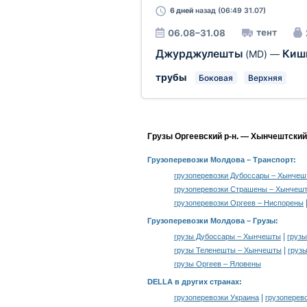
6 дней
назад (06:49 31.07)
тент
06.08–31.08
Джурджулешты
Киш
(MD)
—
трубы
Боковая
Верхняя
Грузы Оргеевский р-н. — Хынчештский 
Грузоперевозки Молдова
– Транспорт:
грузоперевозки Дубоссары – Хынче
грузоперевозки Страшены – Хынчеш
грузоперевозки Оргеев – Ниспорены
Грузоперевозки Молдова –
Грузы
:
|
грузы Дубоссары – Хынчешты
груз
|
грузы Теленешты – Хынчешты
груз
грузы Оргеев – Яловены
DELLA в других странах
:
|
грузоперевозки Украина
грузоперев