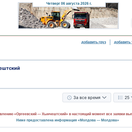
Четверг
06 августа 2026 г.
добавить груз
добавить 
ештский
За все время
25
влению «Оргеевский — Хынчештский» в настоящий момент все заявки вы
Ниже предоставлена информация «Молдова — Молдова»