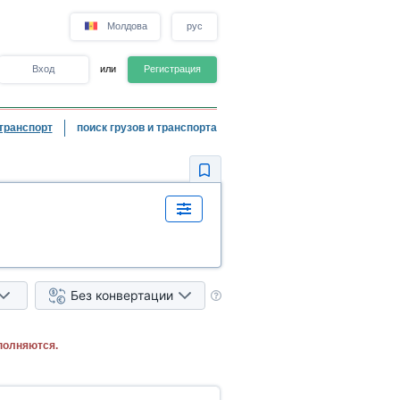
Молдова
рус
Вход
или
Регистрация
транспорт
поиск грузов и транспорта
Без конвертации
полняются.