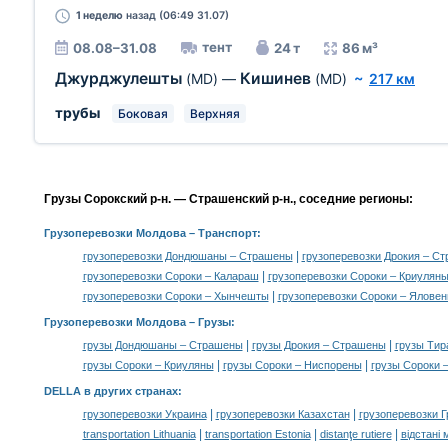
1 неделю
назад (06:49 31.07)
тент
08.08–31.08
24 т
86 м³
Джурджулешты
Кишинев
(MD)
—
(MD)
~
217 км
трубы
Боковая
Верхняя
Грузы Сорокский р-н. — Страшенский р-н., соседние регионы:
Грузоперевозки Молдова
– Транспорт:
|
грузоперевозки Дондюшаны – Страшены
грузоперевозки Дрокия – С
|
грузоперевозки Сороки – Калараш
грузоперевозки Сороки – Криулян
|
грузоперевозки Сороки – Хынчешты
грузоперевозки Сороки – Ялове
Грузоперевозки Молдова –
Грузы
:
|
|
грузы Дондюшаны – Страшены
грузы Дрокия – Страшены
грузы Тир
|
|
грузы Сороки – Криуляны
грузы Сороки – Ниспорены
грузы Сороки 
DELLA в других странах
:
|
|
грузоперевозки Украина
грузоперевозки Казахстан
грузоперевозки Г
|
|
|
transportation Lithuania
transportation Estonia
distanţe rutiere
відстані 