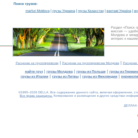
Поиск грузов
:
|
|
|
|
marfuri Moldova
грузы Украина
грузы Казахстан
вантажі Україна
жү
Раздел «Поиск г
миссия — удобн
Молдова и межд
интерес к нашем
|
|
Расценки на грузоперевозки
Расценки на грузоперевозки Молдова
Расценки
|
|
|
найти груз
грузы Молдова
грузы из Польши
грузы из Герман
|
|
|
грузы из Италии
грузы из Литвы
грузы из Финляндии
перевезти
©1995–2026 DELLA. Все содержание данного сайта, включая оформление, стил
Все права защищены.
Копирование и размещение в других средствах информа
ДЕЛЛА®
0.28(aws4)
080826-10:24:17