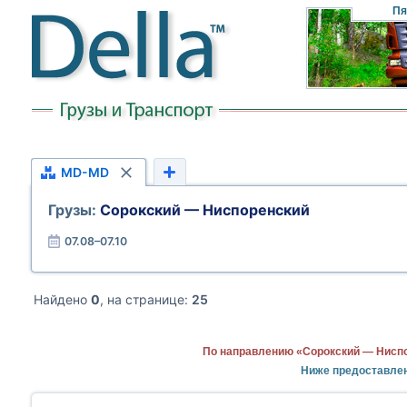
Пя
MD-MD
Грузы:
Сорокский — Ниспоренский
07.08–07.10
Найдено
0
, на странице:
25
По направлению «Сорокский — Ниспо
Ниже предоставле