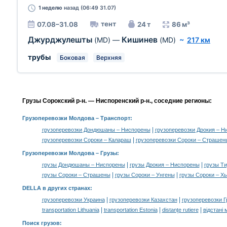
1 неделю
назад (06:49 31.07)
тент
07.08–31.08
24 т
86 м³
Джурджулешты
Кишинев
(MD)
—
(MD)
~
217 км
трубы
Боковая
Верхняя
Грузы Сорокский р-н. — Ниспоренский р-н., соседние регионы:
Грузоперевозки Молдова
– Транспорт:
|
грузоперевозки Дондюшаны – Ниспорены
грузоперевозки Дрокия – Н
|
грузоперевозки Сороки – Калараш
грузоперевозки Сороки – Страшен
Грузоперевозки Молдова –
Грузы
:
|
|
грузы Дондюшаны – Ниспорены
грузы Дрокия – Ниспорены
грузы Т
|
|
грузы Сороки – Страшены
грузы Сороки – Унгены
грузы Сороки – 
DELLA в других странах
:
|
|
грузоперевозки Украина
грузоперевозки Казахстан
грузоперевозки Г
|
|
|
transportation Lithuania
transportation Estonia
distanţe rutiere
відстані 
Поиск грузов
: