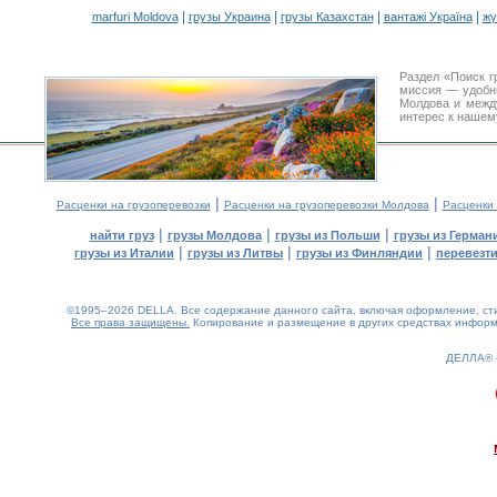
|
|
|
|
marfuri Moldova
грузы Украина
грузы Казахстан
вантажі Україна
жү
Раздел «Поиск г
миссия — удобн
Молдова и межд
интерес к нашем
|
|
Расценки на грузоперевозки
Расценки на грузоперевозки Молдова
Расценки
|
|
|
найти груз
грузы Молдова
грузы из Польши
грузы из Герман
|
|
|
грузы из Италии
грузы из Литвы
грузы из Финляндии
перевезти
©1995–2026 DELLA. Все содержание данного сайта, включая оформление, стил
Все права защищены.
Копирование и размещение в других средствах информа
ДЕЛЛА®
0.21(aws4)
070826-14:33:47