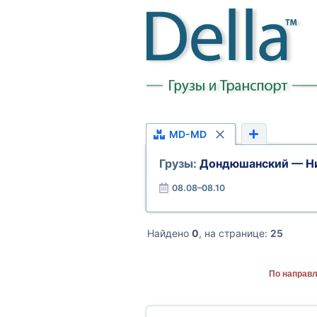
MD-MD
Грузы:
Дондюшанский — Н
08.08–08.10
Найдено
0
, на странице:
25
По направ