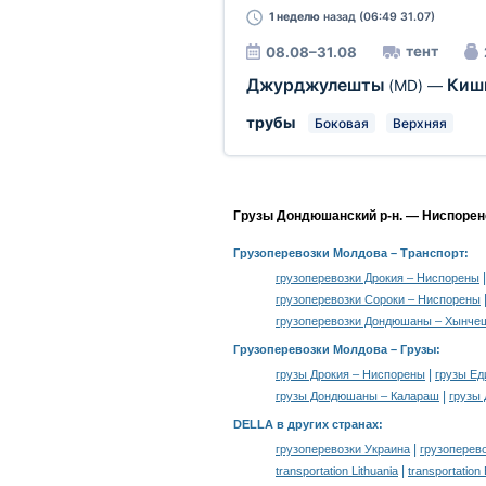
1 неделю
назад (06:49 31.07)
тент
08.08–31.08
Джурджулешты
Киш
(MD)
—
трубы
Боковая
Верхняя
Грузы Дондюшанский р-н. — Ниспоренс
Грузоперевозки Молдова
– Транспорт:
грузоперевозки Дрокия – Ниспорены
грузоперевозки Сороки – Ниспорены
грузоперевозки Дондюшаны – Хынче
Грузоперевозки Молдова –
Грузы
:
|
грузы Дрокия – Ниспорены
грузы Е
|
грузы Дондюшаны – Калараш
грузы
DELLA в других странах
:
|
грузоперевозки Украина
грузоперев
|
transportation Lithuania
transportation