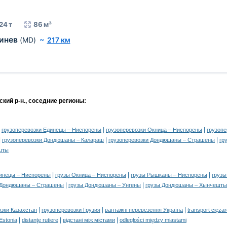
24 т
86 м³
инев
(MD)
~
217 км
кий р-н., соседние регионы:
|
|
|
грузоперевозки Единецы – Ниспорены
грузоперевозки Окница – Ниспорены
грузоп
|
|
|
грузоперевозки Дондюшаны – Калараш
грузоперевозки Дондюшаны – Страшены
гр
шты
|
|
|
динецы – Ниспорены
грузы Окница – Ниспорены
грузы Рышканы – Ниспорены
грузы
|
|
 Дондюшаны – Страшены
грузы Дондюшаны – Унгены
грузы Дондюшаны – Хынчешты
|
|
|
озки Казахстан
грузоперевозки Грузия
вантажні перевезення Україна
transport cięża
|
|
|
 Estonia
distanţe rutiere
відстані між містами
odległości między miastami