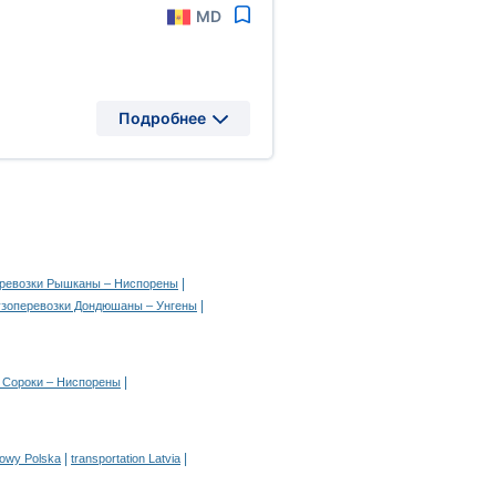
MD
Подробнее
|
еревозки Рышканы – Ниспорены
|
узоперевозки Дондюшаны – Унгены
|
 Сороки – Ниспорены
|
|
rowy Polska
transportation Latvia