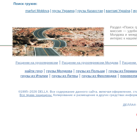
Поиск грузов
:
|
|
|
|
marfuri Moldova
грузы Украина
грузы Казахстан
вантажі Україна
жү
Раздел «Поиск г
миссия — удобн
Молдова и межд
интерес к нашем
|
|
Расценки на грузоперевозки
Расценки на грузоперевозки Молдова
Расценки
|
|
|
найти груз
грузы Молдова
грузы из Польши
грузы из Герман
|
|
|
грузы из Италии
грузы из Литвы
грузы из Финляндии
перевезти
©1995–2026 DELLA. Все содержание данного сайта, включая оформление, стил
Все права защищены.
Копирование и размещение в других средствах информа
ДЕЛЛА®
0.22(aws3)
080826-08:49:52