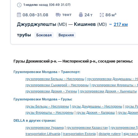
1 неделю
назад (06:49 31.07)
тент
08.08–31.08
24 т
86 м³
Джурджулешты
Кишинев
(MD)
—
(MD)
~
217 км
трубы
Боковая
Верхняя
Грузы Дрокиевский р-н. — Ниспоренский р-н., соседние регионы:
Грузоперевозки Молдова
– Транспорт:
|
грузоперевозки Бельцы – Ниспорены
грузоперевозки Дондюшаны – 
|
грузоперевозки Сынжерей – Ниспорены
грузоперевозки Флорешты –
|
грузоперевозки Дрокия – Унгены
грузоперевозки Дрокия – Хынчешты
Грузоперевозки Молдова –
Грузы
:
|
|
грузы Бельцы – Ниспорены
грузы Дондюшаны – Ниспорены
грузы Р
|
|
грузы Флорешты – Ниспорены
грузы Дрокия – Калараш
грузы Дроки
DELLA в других странах
:
|
|
грузоперевозки Украина
грузоперевозки Казахстан
грузоперевозки Г
|
|
|
transportation Lithuania
transportation Estonia
distanţe rutiere
відстані 