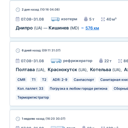
2 дня
назад (10:16 04.08)
изотерм
07.08–31.08
5 т
40 м³
Днипро
Кишинев
(UA)
—
(MD)
~
576 км
6 дней
назад (09:11 31.07)
рефрижератор
07.08–31.08
22 т
86
Полтава
Краснокутск
Котельва
А
(UA)
,
(UA)
,
(UA)
,
CMR
T1
T2
ADR: 2-9
Санпаспорт
Санитарная кн
Кол. паллет: 33
Погрузка в любом городе региона
Сборный
Терморегистратор
1 неделю
назад (16:20 30.07)