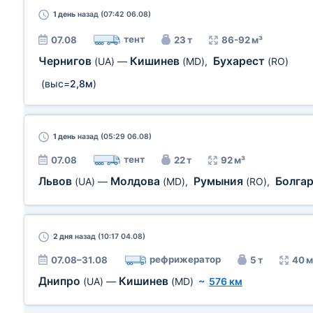
1 день
назад (07:42 06.08)
тент
07.08
23 т
86-92 м³
Чернигов
Кишинев
Бухарест
(UA)
—
(MD)
,
(RO)
(выс=
2,8м
)
1 день
назад (05:29 06.08)
тент
07.08
22 т
92 м³
Львов
Молдова
Румыния
Болга
(UA)
—
(MD)
,
(RO)
,
2 дня
назад (10:17 04.08)
рефрижератор
07.08–31.08
5 т
40 м
Днипро
Кишинев
(UA)
—
(MD)
~
576 км