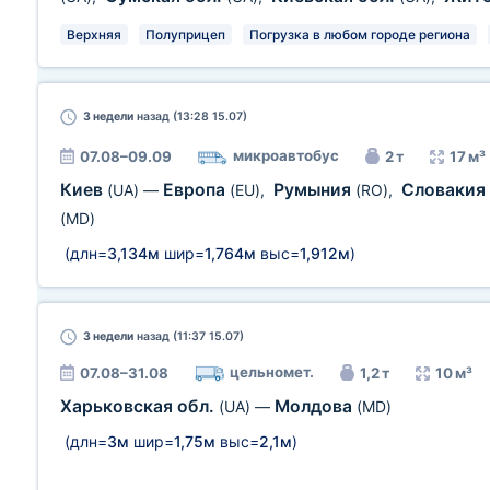
Верхняя
Полуприцеп
Погрузка в любом городе региона
3 недели
назад (13:28 15.07)
микроавтобус
07.08–09.09
2 т
17 м³
Киев
Европа
Румыния
Словакия
(UA)
—
(EU)
,
(RO)
,
(MD)
(длн=
3,134м
шир=
1,764м
выс=
1,912м
)
3 недели
назад (11:37 15.07)
цельномет.
07.08–31.08
1,2 т
10 м³
Харьковская обл.
Молдова
(UA)
—
(MD)
(длн=
3м
шир=
1,75м
выс=
2,1м
)