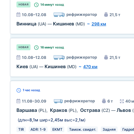
14 минут
назад
НОВАЯ
рефрижератор
10.08–12.08
21,5 т
Винница
Кишинев
(UA)
—
(MD)
~
298 км
16 минут
назад
НОВАЯ
рефрижератор
10.08–12.08
21,5 т
Киев
Кишинев
(UA)
—
(MD)
~
470 км
1 час
назад
рефрижератор
11.08–30.09
6 т
40 м
Варшава
Краков
Острава
Львов
(PL)
,
(PL)
,
(CZ)
—
(длн=
8,1м
шир=
2,45м
выс=
2,1м
)
TIR
ADR: 1-9
EKMT
Тамож. свидет.
Задняя
Гидро