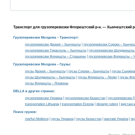
Транспорт для грузоперевозки Флорештский р-н. — Хынчештский р-
Грузоперевозки Молдова
– Транспорт:
|
грузоперевозки Дрокия – Хынчешты
грузоперевозки Сороки – Хынче
|
грузоперевозки Тирасполь – Хынчешты
грузоперевозки Шолданешты
|
грузоперевозки Флорешты – Страшены
грузоперевозки Флорешты – 
Грузоперевозки Молдова –
Грузы
:
|
|
грузы Дрокия – Хынчешты
грузы Сороки – Хынчешты
грузы Сынжер
|
|
грузы Шолданешты – Хынчешты
грузы Флорешты – Леово
грузы Фл
грузы Флорешты – Яловены
DELLA в других странах
:
|
|
грузоперевозки Украина
грузоперевозки Казахстан
грузоперевозки Г
|
|
|
transportation Lithuania
transportation Estonia
distanţe rutiere
відстані 
Поиск грузов
:
|
|
|
|
marfuri Moldova
грузы Украина
грузы Казахстан
вантажі Україна
жү