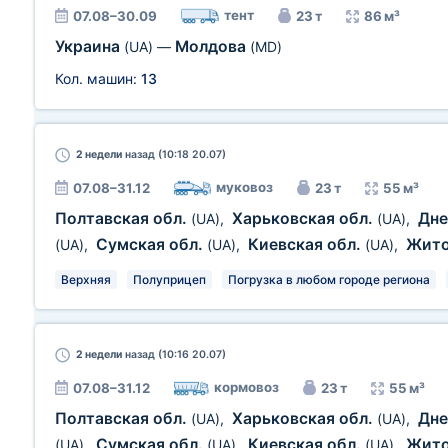
тент
07.08–30.09
23 т
86 м³
Украина
Молдова
(UA)
—
(MD)
Кол. машин:
13
2 недели
назад (10:18 20.07)
муковоз
07.08–31.12
23 т
55 м³
Полтавская обл.
Харьковская обл.
Дне
(UA)
,
(UA)
,
Сумская обл.
Киевская обл.
Жит
(UA)
,
(UA)
,
(UA)
,
Верхняя
Полуприцеп
Погрузка в любом городе региона
2 недели
назад (10:16 20.07)
кормовоз
07.08–31.12
23 т
55 м³
Полтавская обл.
Харьковская обл.
Дне
(UA)
,
(UA)
,
Сумская обл.
Киевская обл.
Жит
(UA)
,
(UA)
,
(UA)
,