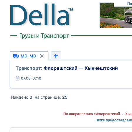
Пя
MD-MD
Транспорт:
Флорештский — Хынчештский
07.08–07.10
Найдено
0
, на странице:
25
По направлению «Флорештский — Хынч
Ниже предоставлен