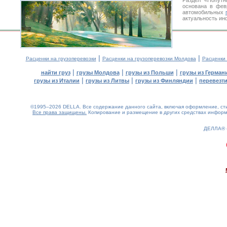
Раздел «Попутн
основана в фев
автомобильных
актуальность ин
|
|
Расценки на грузоперевозки
Расценки на грузоперевозки Молдова
Расценки
|
|
|
найти груз
грузы Молдова
грузы из Польши
грузы из Герман
|
|
|
грузы из Италии
грузы из Литвы
грузы из Финляндии
перевезти
©1995–2026 DELLA. Все содержание данного сайта, включая оформление, стил
Все права защищены.
Копирование и размещение в других средствах информа
ДЕЛЛА®
0.29(aws4)
070826-11:05:32