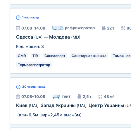
1 час
назад
рефрижератор
07.08–14.08
22 т
86
Одесса
Молдова
(UA)
—
(MD)
Кол. машин:
3
CMR
TIR
Санпаспорт
Санитарная книжка
Тамож. св
Терморегистратор
20 часов
назад
тент
07.08–10.08
2,5 т
48 м³
Киев
Запад Украины
Центр Украины
(UA)
,
(UA)
,
(U
(длн=
6,5м
шир=
2,45м
выс=
3м
)