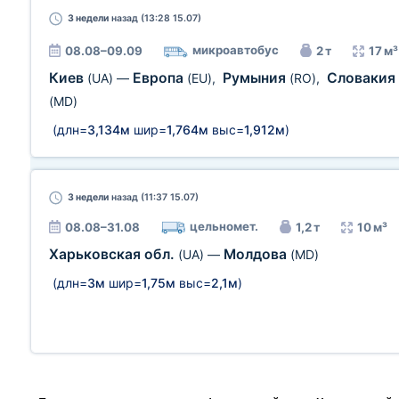
3 недели
назад (13:28 15.07)
микроавтобус
08.08–09.09
2 т
17 м³
Киев
Европа
Румыния
Словакия
(UA)
—
(EU)
,
(RO)
,
(MD)
(длн=
3,134м
шир=
1,764м
выс=
1,912м
)
3 недели
назад (11:37 15.07)
цельномет.
08.08–31.08
1,2 т
10 м³
Харьковская обл.
Молдова
(UA)
—
(MD)
(длн=
3м
шир=
1,75м
выс=
2,1м
)