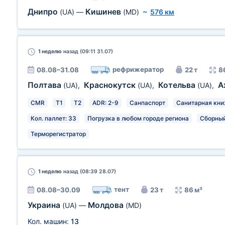
Днипро
Кишинев
(UA)
—
(MD)
~
576 км
1 неделю
назад (09:11 31.07)
рефрижератор
08.08–31.08
22 т
8
Полтава
Краснокутск
Котельва
А
(UA)
,
(UA)
,
(UA)
,
CMR
T1
T2
ADR: 2-9
Санпаспорт
Санитарная кн
Кол. паллет: 33
Погрузка в любом городе региона
Сборный
Терморегистратор
1 неделю
назад (08:39 28.07)
тент
08.08–30.09
23 т
86 м³
Украина
Молдова
(UA)
—
(MD)
Кол. машин:
13