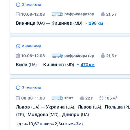
2 часа
назад
рефрижератор
10.08–12.08
21,5 т
Винница
Кишинев
(UA)
—
(MD)
~
298 км
2 часа
назад
рефрижератор
10.08–12.08
21,5 т
Киев
Кишинев
(UA)
—
(MD)
~
470 км
3 часа
назад
тент
08.08–11.08
22 т
105 м³
Львов
Украина
Львов
Польша
(UA)
—
(UA)
,
(UA)
,
(PL
Молдова
Днипро
(TR)
,
(MD)
,
(UA)
(длн=
13,62м
шир=
2,5м
выс=
3м
)