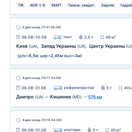
TIR
ADR: 1-9
EKMT
Тамож. свидет.
Задняя
Гидро
2 дня
назад (11:41 06.08)
тент
08.08–10.08
2,5 т
48 м³
Киев
Запад Украины
Центр Украины
(UA)
,
(UA)
,
(U
(длн=
6,5м
шир=
2,45м
выс=
3м
)
4 дня
назад (10:17 04.08)
рефрижератор
08.08–31.08
5 т
40 
Днипро
Кишинев
(UA)
—
(MD)
~
576 км
4 дня
назад (10:16 04.08)
изотерм
08.08–31.08
5 т
40 м³