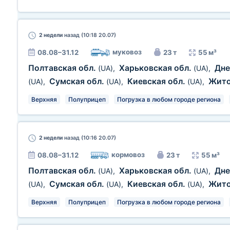
2 недели
назад (10:18 20.07)
муковоз
08.08–31.12
23 т
55 м³
Полтавская обл.
Харьковская обл.
Дне
(UA)
,
(UA)
,
Сумская обл.
Киевская обл.
Жит
(UA)
,
(UA)
,
(UA)
,
Верхняя
Полуприцеп
Погрузка в любом городе региона
2 недели
назад (10:16 20.07)
кормовоз
08.08–31.12
23 т
55 м³
Полтавская обл.
Харьковская обл.
Дне
(UA)
,
(UA)
,
Сумская обл.
Киевская обл.
Жит
(UA)
,
(UA)
,
(UA)
,
Верхняя
Полуприцеп
Погрузка в любом городе региона