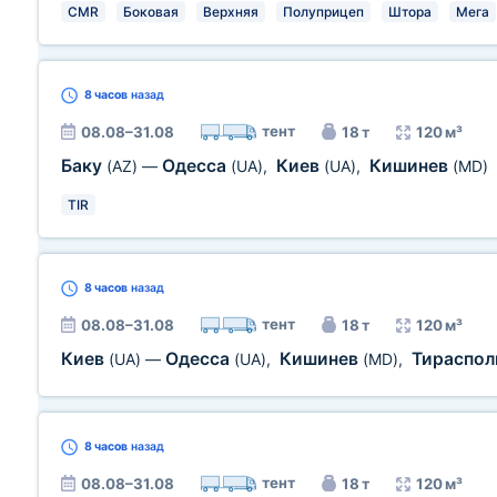
CMR
Боковая
Верхняя
Полуприцеп
Штора
Мега
8 часов
назад
тент
08.08–31.08
18 т
120 м³
Баку
Одесса
Киев
Кишинев
(AZ)
—
(UA)
,
(UA)
,
(MD)
TIR
8 часов
назад
тент
08.08–31.08
18 т
120 м³
Киев
Одесса
Кишинев
Тираспо
(UA)
—
(UA)
,
(MD)
,
8 часов
назад
тент
08.08–31.08
18 т
120 м³