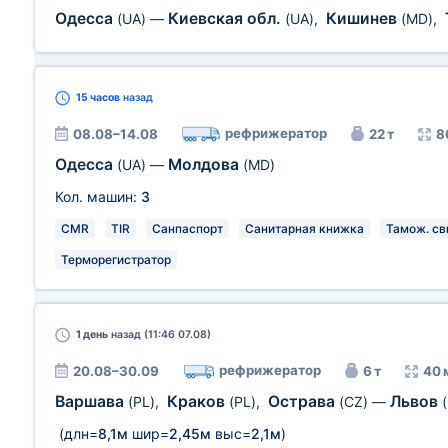
Одесса
Киевская обл.
Кишинев
(UA)
—
(UA)
,
(MD)
,
15 часов
назад
рефрижератор
08.08–14.08
22 т
8
Одесса
Молдова
(UA)
—
(MD)
Кол. машин:
3
CMR
TIR
Санпаспорт
Санитарная книжка
Тамож. св
Терморегистратор
1 день
назад (11:46 07.08)
рефрижератор
20.08–30.09
6 т
40 
Варшава
Краков
Острава
Львов
(PL)
,
(PL)
,
(CZ)
—
(длн=
8,1м
шир=
2,45м
выс=
2,1м
)