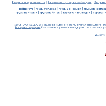
|
|
Расценки на грузоперевозки
Расценки на грузоперевозки Молдова
Расценки
|
|
|
найти груз
грузы Молдова
грузы из Польши
грузы из Герман
|
|
|
грузы из Италии
грузы из Литвы
грузы из Финляндии
перевезти
©1995–2026 DELLA. Все содержание данного сайта, включая оформление, стил
Все права защищены.
Копирование и размещение в других средствах информа
ДЕЛЛА®
0.19(aws4)
080826-22:41:57