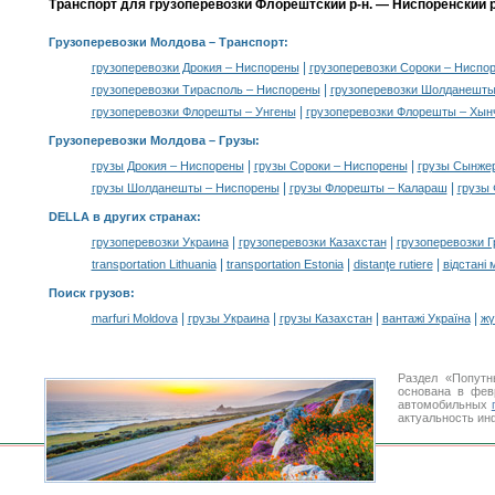
Транспорт для грузоперевозки Флорештский р-н. — Ниспоренский р
Грузоперевозки Молдова
– Транспорт:
|
грузоперевозки Дрокия – Ниспорены
грузоперевозки Сороки – Ниспо
|
грузоперевозки Тирасполь – Ниспорены
грузоперевозки Шолданешты
|
грузоперевозки Флорешты – Унгены
грузоперевозки Флорешты – Хы
Грузоперевозки Молдова –
Грузы
:
|
|
грузы Дрокия – Ниспорены
грузы Сороки – Ниспорены
грузы Сынже
|
|
грузы Шолданешты – Ниспорены
грузы Флорешты – Калараш
грузы
DELLA в других странах
:
|
|
грузоперевозки Украина
грузоперевозки Казахстан
грузоперевозки Г
|
|
|
transportation Lithuania
transportation Estonia
distanţe rutiere
відстані 
Поиск грузов
:
|
|
|
|
marfuri Moldova
грузы Украина
грузы Казахстан
вантажі Україна
жү
Раздел «Попутн
основана в фев
автомобильных
актуальность ин