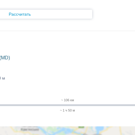
Рассчитать
(MD)
0 м
~ 106 км
~ 1 ч 50 м