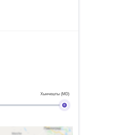
Хынчешты (MD)
B