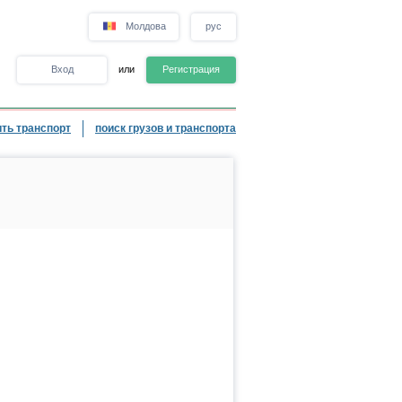
Молдова
рус
Вход
или
Регистрация
ть транспорт
поиск грузов и транспорта