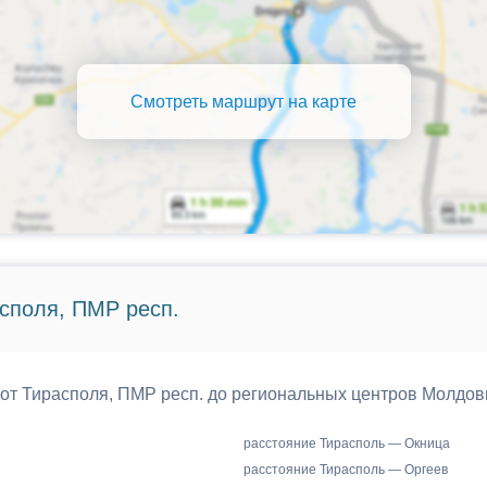
Смотреть маршрут на карте
споля, ПМР респ.
 от Тирасполя, ПМР респ. до региональных центров Молдов
расстояние Тирасполь — Окница
расстояние Тирасполь — Оргеев