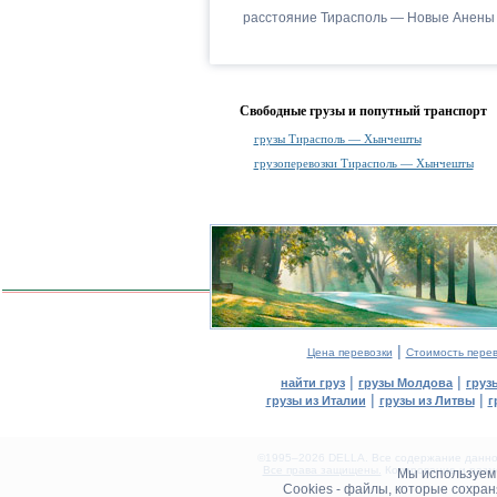
расстояние Тирасполь — Новые Анены
Свободные грузы и попутный транспорт
грузы Тирасполь — Хынчешты
грузоперевозки Тирасполь — Хынчешты
|
Цена перевозки
Стоимость пере
|
|
найти груз
грузы Молдова
груз
|
|
грузы из Италии
грузы из Литвы
г
©1995–2026 DELLA. Все содержание данного
Все права защищены.
Копирование и разме
Мы используе
0.12(aws3)
Cookies - файлы, которые сохра