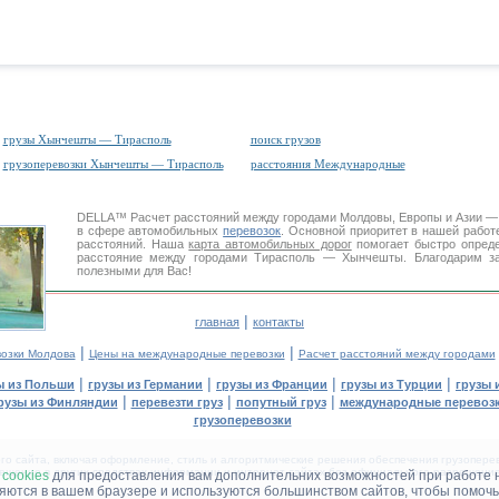
грузы Хынчешты — Тирасполь
поиск грузов
грузоперевозки Хынчешты — Тирасполь
расстояния Международные
DELLA™
Расчет расстояний
между городами Молдовы, Европы и Азии —
в сфере автомобильных
перевозок
. Основной приоритет в нашей работ
расстояний. Наша
карта автомобильных дорог
помогает быстро опреде
расстояние между городами Тирасполь — Хынчешты. Благодарим за
полезными для Вас!
|
главная
контакты
|
|
возки Молдова
Цены на международные перевозки
Расчет расстояний между городами
|
|
|
|
ы из Польши
грузы из Германии
грузы из Франции
грузы из Турции
грузы 
|
|
|
рузы из Финляндии
перевезти груз
попутный груз
международные перевозк
грузоперевозки
 сайта, включая оформление, стиль и алгоритмические решения обеспечения грузоперево
щение в других средствах информации и интернет-сайтах без официального разрешения '
м
cookies
для предоставления вам дополнительних возможностей при работе 
няются в вашем браузере и используются большинством сайтов, чтобы помочь