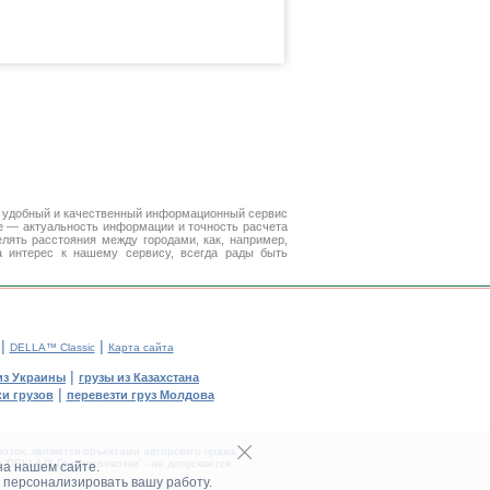
 удобный и качественный информационный сервис
е — актуальность информации и точность расчета
лять расстояния между городами, как, например,
 интерес к нашему сервису, всегда рады быть
|
|
DELLA™ Classic
Карта сайта
|
из Украины
грузы из Казахстана
|
и грузов
перевезти груз Молдова
зок, являются объектами авторского права.
DELLA™ Грузоперевозки' - не допускается.
на нашем сайте.
 персонализировать вашу работу.