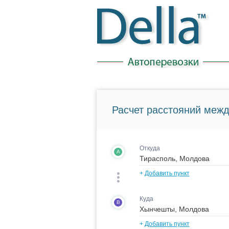
Расчет расстояний межд
Откуда
A
+
Добавить пункт
Куда
B
+
Добавить пункт